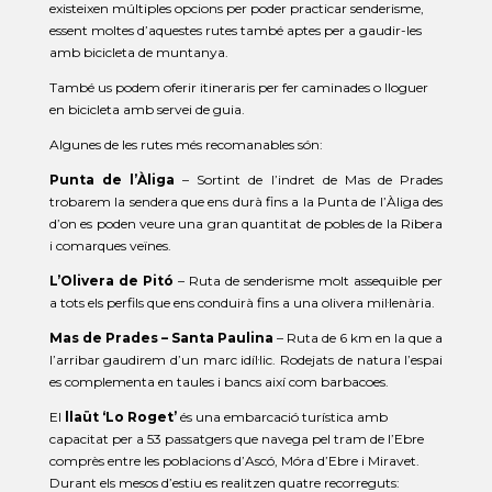
existeixen múltiples opcions per poder practicar senderisme,
essent moltes d’aquestes rutes també aptes per a gaudir-les
amb bicicleta de muntanya.
També us podem oferir itineraris per fer caminades o lloguer
en bicicleta amb servei de guia.
Algunes de les rutes més recomanables són:
Punta de l’Àliga
– Sortint de l’indret de Mas de Prades
trobarem la sendera que ens durà fins a la Punta de l’Àliga des
d’on es poden veure una gran quantitat de pobles de la Ribera
i comarques veïnes.
L’Olivera de Pitó
– Ruta de senderisme molt assequible per
a tots els perfils que ens conduirà fins a una olivera mil·lenària.
Mas de Prades – Santa Paulina
– Ruta de 6 km en la que a
l’arribar gaudirem d’un marc idíl·lic. Rodejats de natura l’espai
es complementa en taules i bancs així com barbacoes.
El
llaüt ‘
Lo
Roget’
és una embarcació turística amb
capacitat per a 53 passatgers que navega pel tram de l’Ebre
comprès entre les poblacions d’Ascó, Móra d’Ebre i Miravet.
Durant els mesos d’estiu es realitzen quatre recorreguts: