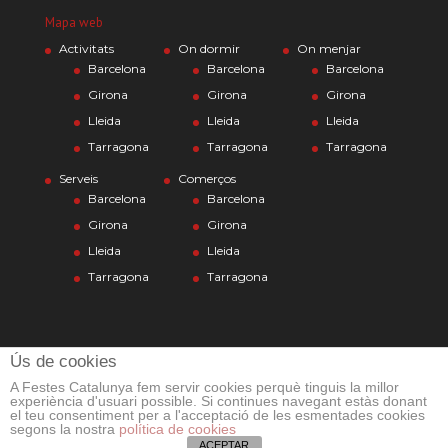
Mapa web
Activitats
On dormir
On menjar
Barcelona
Barcelona
Barcelona
Girona
Girona
Girona
Lleida
Lleida
Lleida
Tarragona
Tarragona
Tarragona
Serveis
Comerços
Barcelona
Barcelona
Girona
Girona
Lleida
Lleida
Tarragona
Tarragona
Ús de cookies
A Festes Catalunya fem servir cookies perquè tinguis la millor
experiència d'usuari possible. Si continues navegant estàs donant
el teu consentiment per a l'acceptació de les esmentades cookies
segons la nostra
política de cookies
© Alpha Disseny 2012-2026
ACEPTAR