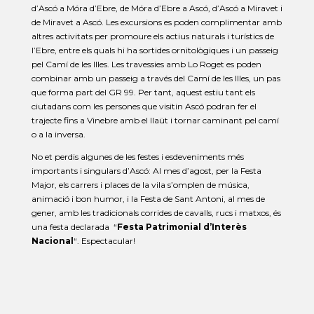
d’Ascó a Móra d’Ebre, de Móra d’Ebre a Ascó, d’Ascó a Miravet i
de Miravet a Ascó. Les excursions es poden complimentar amb
altres activitats per promoure els actius naturals i turístics de
l’Ebre, entre els quals hi ha sortides ornitològiques i un passeig
pel Camí de les Illes. Les travessies amb Lo Roget es poden
combinar amb un passeig a través del Camí de les Illes, un pas
que forma part del GR 99. Per tant, aquest estiu tant els
ciutadans com les persones que visitin Ascó podran fer el
trajecte fins a Vinebre amb el llaüt i tornar caminant pel camí
o a la inversa.
No et perdis algunes de les festes i esdeveniments més
importants i singulars d’Ascó: Al mes d’agost, per la Festa
Major, els carrers i places de la vila s’omplen de música,
animació i bon humor, i la Festa de Sant Antoni, al mes de
gener, amb les tradicionals corrides de cavalls, rucs i matxos, és
una festa declarada “
Festa Patrimonial d’Interès
Nacional
“. Espectacular!