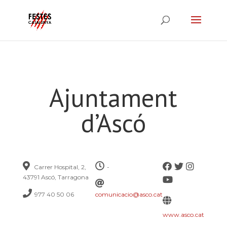
Ajuntament
d’Ascó
Carrer Hospital, 2,
-
43791 Ascó, Tarragona
977 40 50 06
comunicacio@asco.cat
www.asco.cat