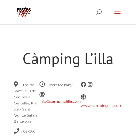
Càmping L’illa
Ctra. de
Obert tot l'any.
Sant Feliu de
Codines a
info@campinglilla.com
Centelles, Km.
www.campinglilla.com
3,9 - Sant
Quirze Safaja,
Barcelona
+34 938