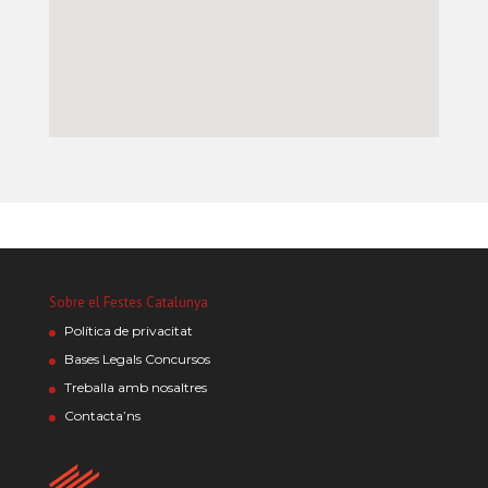
Sobre el Festes Catalunya
Política de privacitat
Bases Legals Concursos
Treballa amb nosaltres
Contacta’ns