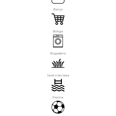
Banys
Botiga
Bugaderia
Jardí o terrassa
Piscina