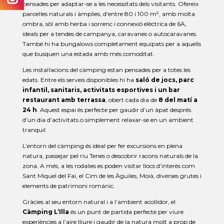
pensades per adaptar-se a les necessitats dels visitants. Ofereix
parcel·les naturals i àmplies, d’entre 80 i 100 m², amb molta
ombra, sòl amb herba i sorrenc i connexió elèctrica de 6A,
ideals per a tendes de campanya, caravanes o autocaravanes.
També hi ha bungalows completament equipats per a aquells
que busquen una estada amb més comoditat.
Les instal·lacions del càmping estan pensades per a totes les
edats. Entre els serveis disponibles hi ha
saló de jocs, parc
infantil, sanitaris, activitats esportives i un bar
restaurant amb terrassa
, obert cada dia de
8 del matí a
24 h
. Aquest espai és perfecte per gaudir d’un àpat després
d’un dia d’activitats o simplement relaxar-se en un ambient
tranquil.
L’entorn del càmping és ideal per fer excursions en plena
natura, passejar pel riu Tenes o descobrir racons naturals de la
zona. A més, a les rodalies es poden visitar llocs d’interès com
Sant Miquel del Fai, el Cim de les Àguiles, Moià, diverses grutes i
elements de patrimoni romànic.
Gràcies al seu entorn natural i a l’ambient acollidor, el
Càmping L’Illa
és un punt de partida perfecte per viure
experiències a l’aire lliure i gaudir de la natura molt a prop de