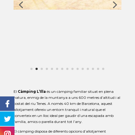
El
Càmping L’Illa
és un càmping familiar situat en plena
natura, enmig de la muntanya a uns 600 metres d’altitud i al
costat del riu Tenes. A només 40 km de Barcelona, aquest
allotjament ofereix un entorn tranquil i natural que el
converteix en un lloc ideal per gaudir d’una escapada amb
família, amics o parella durant tot l’any.
El càmping disposa de diferents opcions d’allotjament