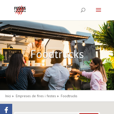
Foodtrucks
Inici
»
Empreses de fires i festes
»
Foodtrucks