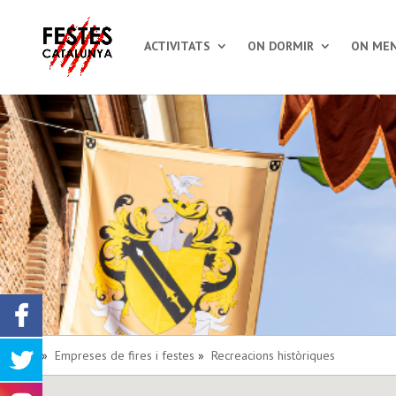
ACTIVITATS
ON DORMIR
ON MEN
Inici
»
Empreses de fires i festes
»
Recreacions històriques