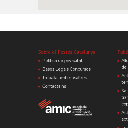
Sobre el Festes Catalunya
Publ
Política de privacitat
All
de 
Bases Legals Concursos
Act
Treballa amb nosaltres
te
Contacta’ns
Sa 
tra
exp
Act
act
Fo