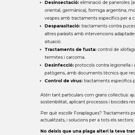
Desinsectació:
eliminació de paneroles (
oriental, germànica), formiga argentina, m
vespes amb tractaments específics per a c
Desparasitació:
tractaments contra puces,
altres paràsits amb intervencions adaptade
situació.
Tractaments de fusta:
control de xilòfa
termites i carcoma.
Desinfecció:
protocols contra legionel·la i 
patògens, amb documents tècnics que recu
Control de virus:
tractaments específics p
Atén tant particulars com grans col·lectius
sostenibilitat, aplicant processos i biocides
Per què escollir Foraplagues? Tractaments pe
actualitzats, i solucions per a tots els sectors:
No deixis que una plaga alteri la teva tr