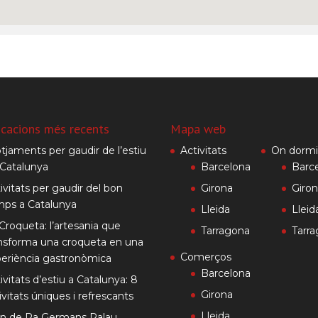
icacions més recents
Mapa web
otjaments per gaudir de l’estiu
Activitats
On dormi
Catalunya
Barcelona
Barc
ivitats per gaudir del bon
Girona
Giro
mps a Catalunya
Lleida
Lleid
Croqueta: l’artesania que
Tarragona
Tarr
nsforma una croqueta en una
Comerços
eriència gastronòmica
Barcelona
ivitats d’estiu a Catalunya: 8
Girona
ivitats úniques i refrescants
Lleida
rn de Pa Germans Palau