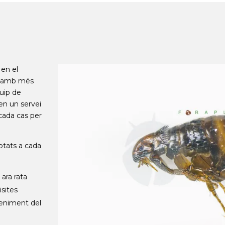
en el
es amb més
uip de
xen un servei
cada cas per
ptats a cada
ara rata
isites
teniment del