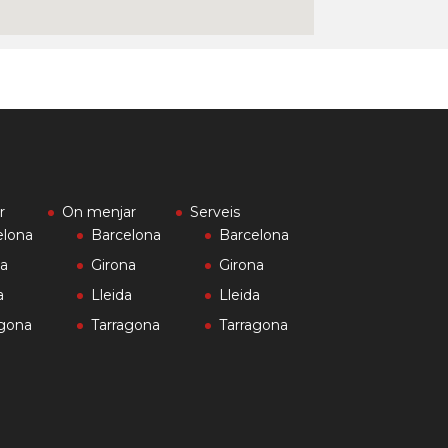
r
On menjar
Serveis
elona
Barcelona
Barcelona
na
Girona
Girona
a
Lleida
Lleida
agona
Tarragona
Tarragona