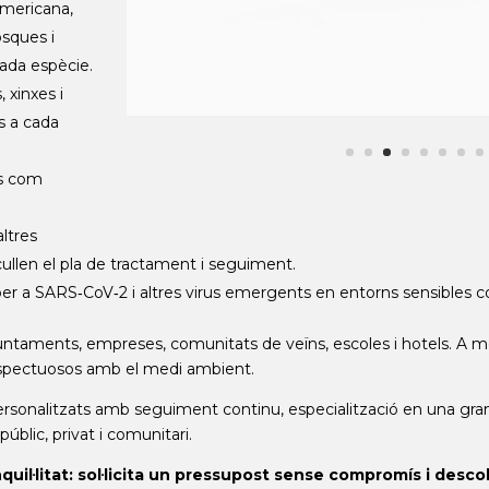
americana,
osques i
ada espècie.
 xinxes i
s a cada
gs com
altres
llen el pla de tractament i seguiment.
er a SARS‑CoV‑2 i altres virus emergents en entorns sensibles com
: ajuntaments, empreses, comunitats de veïns, escoles i hotels.
 respectuosos amb el medi ambient.
rsonalitzats amb seguiment continu, especialització en una gran 
 públic, privat i comunitari.
anquil·litat: sol·licita un pressupost sense compromís i des