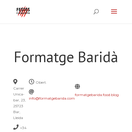
Formatge Baridà
Obert.
Carrer
Unica-
formatgebarida.food.blog
info@formatgebarida.com
bar, 23,
25723
Bar,
Lleida
+34