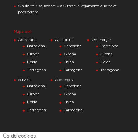
On dormir aquest estiu a Girona: allotjaments que no et
pots perdre!
Mapa web
Activitats
On dormir
On menjar
Barcelona
Barcelona
Barcelona
Girona
Girona
Girona
Lleida
Lleida
Lleida
Tarragona
Tarragona
Tarragona
Serveis
Comerços
Barcelona
Barcelona
Girona
Girona
Lleida
Lleida
Tarragona
Tarragona
Ús de cookies