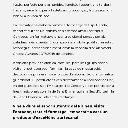
l’estiu, perfecte per a amanides; i greixós i potent a la tardor i
l’hivern, excel·lent per a tastets amb codonyat, fruits secs i un
bon vi a la vora del foc.
La formatgeria elabora també el formatge de tupí Baridà,
macerat durant un mínim de sis mesos amb licor tipus
Calvados: un formatge d’untar tradicional pensat per als
paladars més atrevits. El compromís amb la qualitat ha estat
reconegut internacionalment amb la medalla d’or als World
Cheese Awards 2017/2018 de Londres.
Amb cita prèvia telefònica, famílies, parelles i grups poden
visitar el petit obrador familiar i la cava de maduració, i
descobrir de primera mà el procés d’elaboració d’un formatge
guardonat. El producte es ven directament a l’obrador de Bar,
en botigues locals de l’Alt Urgell i la Cerdanya, i es pot trobar a
fires tradicionals com la de Sant Ermengol a la Seu d’Urgell i la
de Sant Llorenç a Bellver de Cerdanya.
Vine a viure el sabor autèntic del Pirineu, visita
l’obrador, tasta el formatge i emporta’t a casa un
producte d’excel·lència artesana!