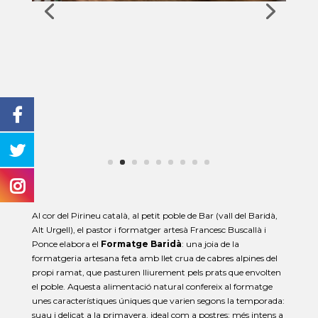
Al cor del Pirineu català, al petit poble de Bar (vall del Baridà,
Alt Urgell), el pastor i formatger artesà Francesc Buscallà i
Ponce elabora el
Formatge Baridà
: una joia de la
formatgeria artesana feta amb llet crua de cabres alpines del
propi ramat, que pasturen lliurement pels prats que envolten
el poble. Aquesta alimentació natural confereix al formatge
unes característiques úniques que varien segons la temporada:
suau i delicat a la primavera, ideal com a postres; més intens a