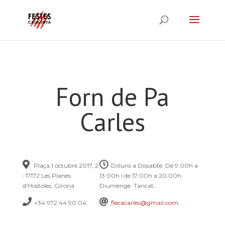
Forn de Pa
Carles
Plaça 1 octubre 2017, 2
Dilluns a Dissabte: De 9:00h a
-17172 Les Planes
13:00h i de 17:00h a 20:00h.
d'Hostoles, Girona
Diumenge: Tancat.
+34 972 44 90 04
flecacarles@gmail.com