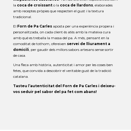
la
coca de croissant
o la
coca de llardons
, elaborades
amb receptes pròpies que respecten el gust i la textura
tradicional.
El
Forn de Pa Carles
aposta per una experiència propera i
personalitzada, on cada client és atès amb la mateixa cura
amb què es treballa la massa del pa. A més, pensant en la
comoditat de tothom, ofereixen
servei de lliurament a
domicili
, per gaudir dels millors sabors artesans sense sortir
de casa.
Una fleca amb història, autenticitat i amor per les coses ben
fetes, que convida a descobrir el veritable gust de la tradició
catalana.
Tasteu l’autenticitat del Forn de Pa Carles i deixeu-
vos seduir pel sabor del pa fet com abans!