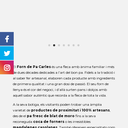
El
Forn de Pa Carles
és una fleca amb ànima familiar i més
de dues dècades dedicades a l’art del bon pa. Fidels a la tradició i
al saber fer artesanal, elaboren cada producte amb ingredients
de primera qualitat i una gran dosi de passió. El seu forn de
llenya és el cor del negoci, i d’allà surten pans i dolços amb
aquell sabor autèntic que recorda a la fleca de tota la vida.
A la seva botiga, els visitants poden trobar una àmplia
varietat de
productes de proximitat i 100% artesans
,
des de el
pa fresc de blat de moro
fins a la seva
reconeguda
coca de forners
o les irresistibles
magdalenes casolanes
. També ofereixen especialitats com