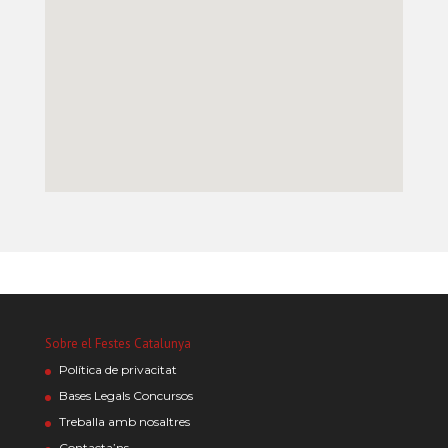
Sobre el Festes Catalunya
Política de privacitat
Bases Legals Concursos
Treballa amb nosaltres
Contacta’ns