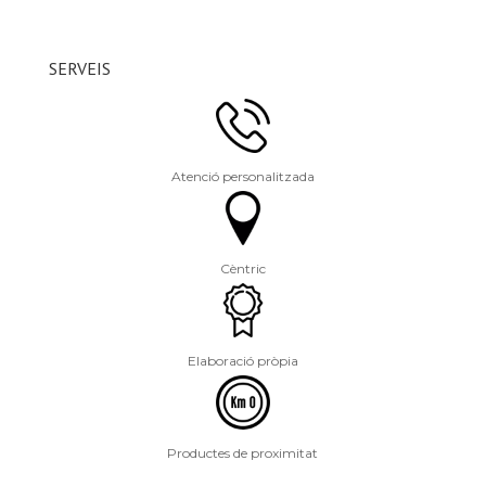
SERVEIS
Atenció personalitzada
Cèntric
Elaboració pròpia
Productes de proximitat