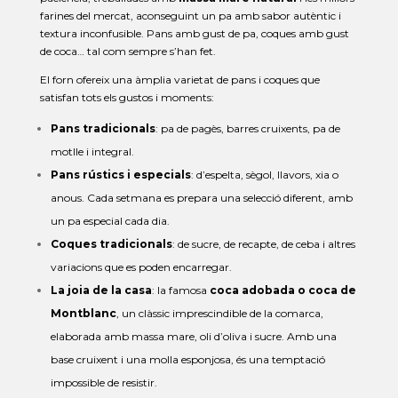
farines del mercat, aconseguint un pa amb sabor autèntic i
textura inconfusible. Pans amb gust de pa, coques amb gust
de coca… tal com sempre s’han fet.
El forn ofereix una àmplia varietat de pans i coques que
satisfan tots els gustos i moments:
Pans tradicionals
: pa de pagès, barres cruixents, pa de
motlle i integral.
Pans rústics i especials
: d’espelta, sègol, llavors, xia o
anous. Cada setmana es prepara una selecció diferent, amb
un pa especial cada dia.
Coques tradicionals
: de sucre, de recapte, de ceba i altres
variacions que es poden encarregar.
La joia de la casa
: la famosa
coca adobada o coca de
Montblanc
, un clàssic imprescindible de la comarca,
elaborada amb massa mare, oli d’oliva i sucre. Amb una
base cruixent i una molla esponjosa, és una temptació
impossible de resistir.