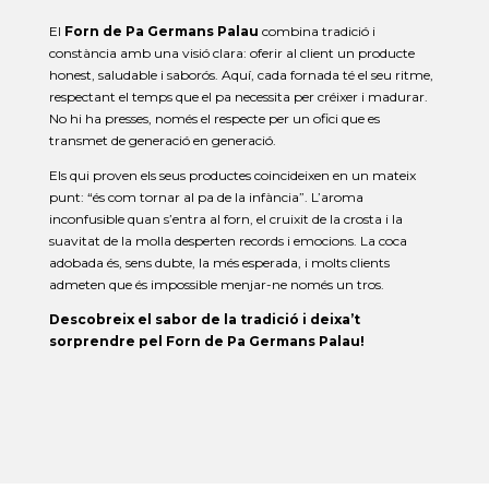
El
Forn de Pa Germans Palau
combina tradició i
constància amb una visió clara: oferir al client un producte
honest, saludable i saborós. Aquí, cada fornada té el seu ritme,
respectant el temps que el pa necessita per créixer i madurar.
No hi ha presses, només el respecte per un ofici que es
transmet de generació en generació.
Els qui proven els seus productes coincideixen en un mateix
punt: “és com tornar al pa de la infància”. L’aroma
inconfusible quan s’entra al forn, el cruixit de la crosta i la
suavitat de la molla desperten records i emocions. La coca
adobada és, sens dubte, la més esperada, i molts clients
admeten que és impossible menjar-ne només un tros.
Descobreix el sabor de la tradició i deixa’t
sorprendre pel Forn de Pa Germans Palau!