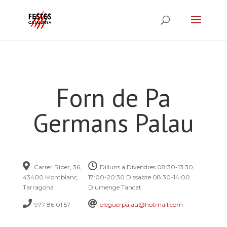
Forn de Pa
Germans Palau
Carrer Riber, 36,
Dilluns a Divendres 08:30-13:30,
43400 Montblanc,
17:00-20:30 Dissabte 08:30-14:00
Tarragona
Diumenge Tancat
977 86 01 57
oleguerpalau@hotmail.com