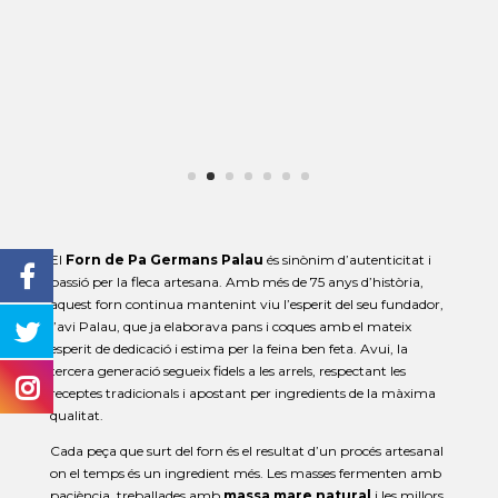
El
Forn de Pa Germans Palau
és sinònim d’autenticitat i
passió per la fleca artesana. Amb més de 75 anys d’història,
aquest forn continua mantenint viu l’esperit del seu fundador,
l’avi Palau, que ja elaborava pans i coques amb el mateix
esperit de dedicació i estima per la feina ben feta. Avui, la
tercera generació segueix fidels a les arrels, respectant les
receptes tradicionals i apostant per ingredients de la màxima
qualitat.
Cada peça que surt del forn és el resultat d’un procés artesanal
on el temps és un ingredient més. Les masses fermenten amb
paciència, treballades amb
massa mare natural
i les millors