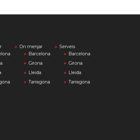
r
On menjar
Serveis
elona
Barcelona
Barcelona
na
Girona
Girona
a
Lleida
Lleida
agona
Tarragona
Tarragona