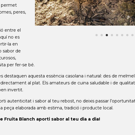
ls permet
pomes, peres,
ió entre el
 aquí no es
tir-la en
b sabor de
 curosos,
ta per fer-se bé.
tes destaquen aquesta essència casolana i natural: des de melmel
rectament al plat. Els amateurs de cuina saludable i de qualitat 
en invertit.
i autenticitat i sabor al teu rebost, no deixis passar l’oportunit
una peça elaborada amb estima, tradició i producte local.
 Fruita Blanch aporti sabor al teu dia a dia!