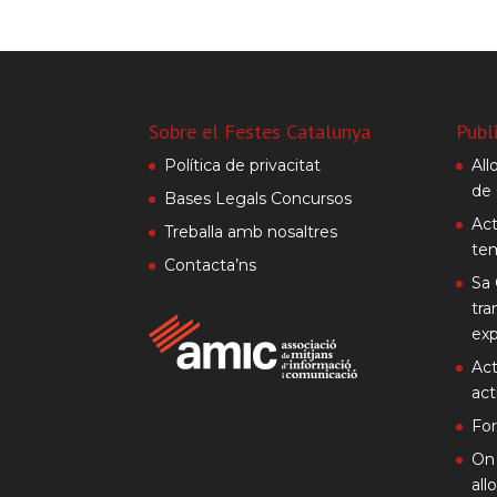
Sobre el Festes Catalunya
Publ
Política de privacitat
All
de 
Bases Legals Concursos
Act
Treballa amb nosaltres
te
Contacta’ns
Sa 
tra
exp
Act
act
Fo
On 
all