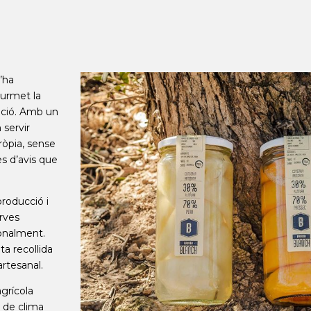
’ha
ourmet la
ració. Amb un
 servir
pròpia, sense
es d’avis que
producció i
rves
ionalment.
ta recollida
rtesanal.
grícola
a de clima