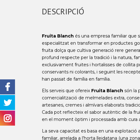
DESCRIPCIÓ
Fruita Blanch
és una empresa familiar que s
especialitzat en transformar en productes g
fruita dolça que cultiva generació rere gene
profund respecte per la tradició i la natura, fan
exclusivament fruites i hortalisses de collita 
conservants ni colorants, i seguint les recept
han passat de família en família.
Els serveis que ofereix
Fruita Blanch
són la 
comercialització de melmelades extra, conse
artesanes, cremes i almívars elaborats tradic
Cada pot reflecteix el sabor autèntic de la frui
en el moment òptim i processada amb cura a
La seva capacitat es basa en una explotació a
familiar, arrelada a l’horta lleidatana (una zon