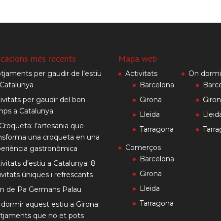
icacions més recents
Mapa web
otjaments per gaudir de l’estiu
Activitats
On dormi
Catalunya
Barcelona
Barc
ivitats per gaudir del bon
Girona
Giro
mps a Catalunya
Lleida
Lleid
Croqueta: l’artesania que
Tarragona
Tarr
nsforma una croqueta en una
Comerços
eriència gastronòmica
Barcelona
ivitats d’estiu a Catalunya: 8
Girona
ivitats úniques i refrescants
Lleida
rn de Pa Germans Palau
Tarragona
dormir aquest estiu a Girona:
otjaments que no et pots