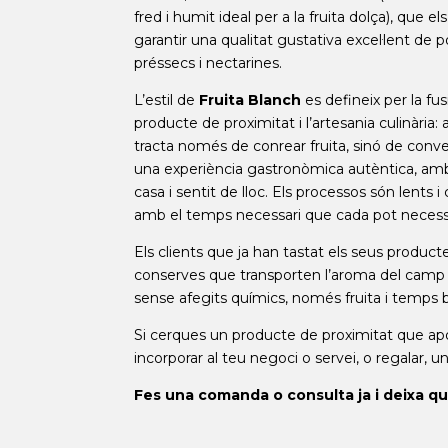
fred i humit ideal per a la fruita dolça), que e
garantir una qualitat gustativa excel·lent de 
préssecs i nectarines.
L’estil de
Fruita Blanch
es defineix per la fus
producte de proximitat i l’artesania culinària:
tracta només de conrear fruita, sinó de conver
una experiència gastronòmica autèntica, am
casa i sentit de lloc. Els processos són lents i
amb el temps necessari que cada pot necessi
Els clients que ja han tastat els seus produc
conserves que transporten l’aroma del camp di
sense afegits químics, només fruita i temps b
Si cerques un producte de proximitat que aport
incorporar al teu negoci o servei, o regalar, 
Fes una comanda o consulta ja i deixa que