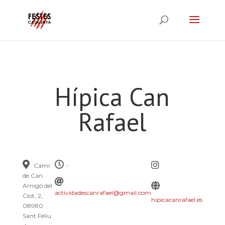
Hípica Can
Rafael
Camí
-
de Can
Amigó del
actividadescanrafael@gmail.com
Clot, 2,
hipicacanrafael.es
08980
Sant Feliu