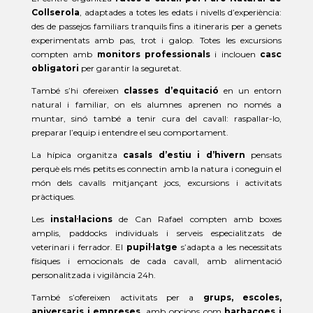
Collserola
, adaptades a totes les edats i nivells d’experiència:
des de passejos familiars tranquils fins a itineraris per a genets
experimentats amb pas, trot i galop. Totes les excursions
compten amb
monitors professionals
i inclouen
casc
obligatori
per garantir la seguretat.
També s’hi ofereixen
classes d’equitació
en un entorn
natural i familiar, on els alumnes aprenen no només a
muntar, sinó també a tenir cura del cavall: raspallar-lo,
preparar l’equip i entendre el seu comportament.
La hípica organitza
casals d’estiu i d’hivern
pensats
perquè els més petits es connectin amb la natura i coneguin el
món dels cavalls mitjançant jocs, excursions i activitats
pràctiques.
Les
instal·lacions
de Can Rafael compten amb boxes
amplis, paddocks individuals i serveis especialitzats de
veterinari i ferrador. El
pupil·latge
s’adapta a les necessitats
físiques i emocionals de cada cavall, amb alimentació
personalitzada i vigilància 24h.
També s’ofereixen activitats per a
grups, escoles,
aniversaris i empreses
, amb opcions com
barbacoes i