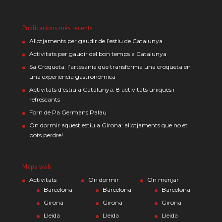
Publicacions més recents
Allotjaments per gaudir de l’estiu de Catalunya
Activitats per gaudir del bon temps a Catalunya
Sa Croqueta: l’artesania que transforma una croqueta en
una experiència gastronòmica
Activitats d’estiu a Catalunya: 8 activitats úniques i
refrescants
Forn de Pa Germans Palau
On dormir aquest estiu a Girona: allotjaments que no et
pots perdre!
Mapa web
Activitats
On dormir
On menjar
Barcelona
Barcelona
Barcelona
Girona
Girona
Girona
Lleida
Lleida
Lleida