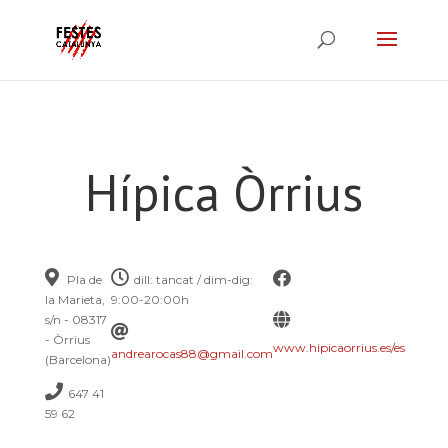
Hípica Òrrius
Pla de
dill: tancat / dim-dig:
la Marieta,
9:00-20:00h
s/n - 08317
- Òrrius
www.hipicaorrius.es/es
andrearocas88@gmail.com
(Barcelona)
647 41
59 62