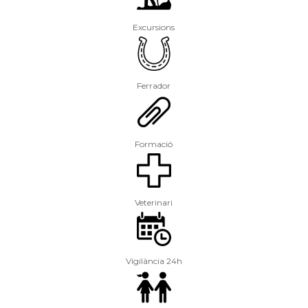
Excursions
Ferrador
Formació
Veterinari
Vigilància 24h