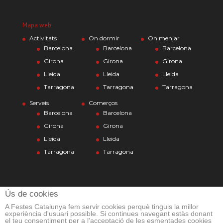
Mapa web
Activitats
On dormir
On menjar
Barcelona
Barcelona
Barcelona
Girona
Girona
Girona
Lleida
Lleida
Lleida
Tarragona
Tarragona
Tarragona
Serveis
Comerços
Barcelona
Barcelona
Girona
Girona
Lleida
Lleida
Tarragona
Tarragona
Ús de cookies
A Festes Catalunya fem servir cookies perquè tinguis la millor
experiència d'usuari possible. Si continues navegant estàs donant
el teu consentiment per a l'acceptació de les esmentades cookies