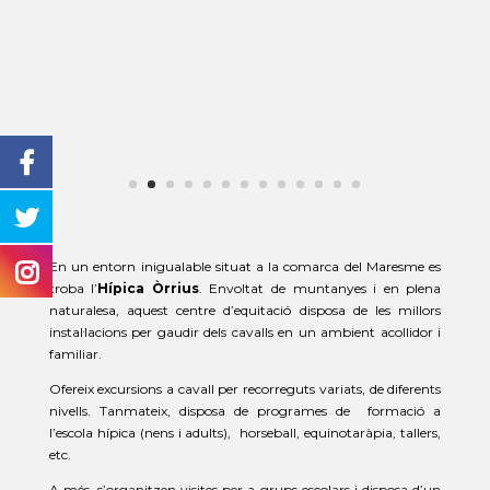
En un entorn inigualable situat a la comarca del Maresme es
troba l’
Hípica Òrrius
. Envoltat de muntanyes i en plena
naturalesa, aquest centre d’equitació disposa de les millors
instal·lacions per gaudir dels cavalls en un ambient acollidor i
familiar.
Ofereix excursions a cavall per recorreguts variats, de diferents
nivells. Tanmateix, disposa de programes de formació a
l’escola hípica (nens i adults), horseball, equinotaràpia, tallers,
etc.
A més, s’organitzen visites per a grups escolars i disposa d’un