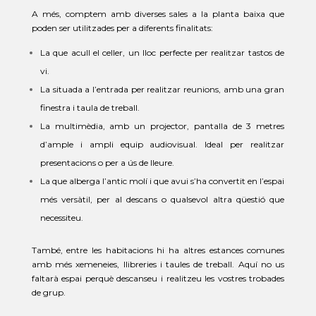
A més, comptem amb diverses sales a la planta baixa que
poden ser utilitzades per a diferents finalitats:
La que acull el celler, un lloc perfecte per realitzar tastos de
vi.
La situada a l’entrada per realitzar reunions, amb una gran
finestra i taula de treball.
La multimèdia, amb un projector, pantalla de 3 metres
d’ample i ampli equip audiovisual. Ideal per realitzar
presentacions o per a ús de lleure.
La que alberga l’antic molí i que avui s’ha convertit en l’espai
més versàtil, per al descans o qualsevol altra qüestió que
necessiteu.
També, entre les habitacions hi ha altres estances comunes
amb més xemeneies, llibreries i taules de treball. Aquí no us
faltarà espai perquè descanseu i realitzeu les vostres trobades
de grup.