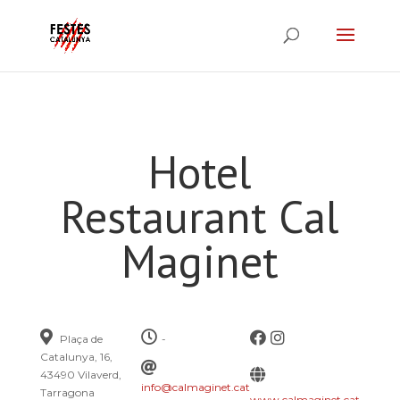
Hotel
Restaurant Cal
Maginet
Plaça de
-
Catalunya, 16,
43490 Vilaverd,
info@calmaginet.cat
Tarragona
www.calmaginet.cat