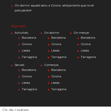
On dormir aquest estiu a Girona: allotjaments que no et
pots perdre!
Mapa web
Activitats
On dormir
On menjar
Barcelona
Barcelona
Barcelona
Girona
Girona
Girona
Lleida
Lleida
Lleida
Tarragona
Tarragona
Tarragona
Serveis
Comerços
Barcelona
Barcelona
Girona
Girona
Lleida
Lleida
Tarragona
Tarragona
Ús de cookies