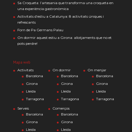
Sa Croqueta: l’artesania que transforma una croqueta en
una experiència gastronòmica
Activitats d’estiu a Catalunya: 8 activitats úniques i
refrescants
Forn de Pa Germans Palau
On dormir aquest estiu a Girona: allotjaments que no et
pots perdre!
Mapa web
Activitats
On dormir
On menjar
Barcelona
Barcelona
Barcelona
Girona
Girona
Girona
Lleida
Lleida
Lleida
Tarragona
Tarragona
Tarragona
Serveis
Comerços
Barcelona
Barcelona
Girona
Girona
Lleida
Lleida