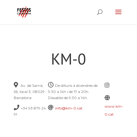
KM-0
Av. de Sarrià,
De dilluns a divendres de
56, local 3, 08029
9:30 a 14h i de 17 a 20h.
Barcelona
Dissabte de 9:30 a 14h.
www.km-
+34 93 879 24
info@km-0.cat
91
0.cat