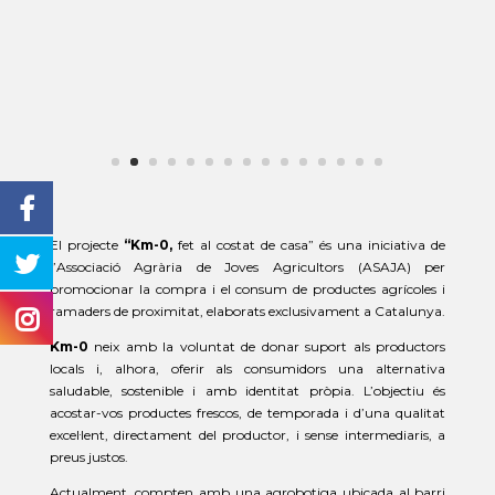
El projecte
“Km-0,
fet al costat de casa” és una iniciativa de
l’Associació Agrària de Joves Agricultors (ASAJA) per
promocionar la compra i el consum de productes agrícoles i
ramaders de proximitat, elaborats exclusivament a Catalunya.
Km-0
neix amb la voluntat de donar suport als productors
locals i, alhora, oferir als consumidors una alternativa
saludable, sostenible i amb identitat pròpia. L’objectiu és
acostar-vos productes frescos, de temporada i d’una qualitat
excel·lent, directament del productor, i sense intermediaris, a
preus justos.
Actualment, compten amb una agrobotiga ubicada al barri