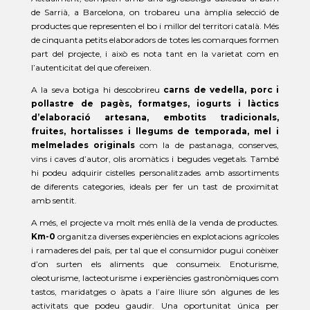
de Sarrià, a Barcelona, on trobareu una àmplia selecció de
productes que representen el bo i millor del territori català. Més
de cinquanta petits elaboradors de totes les comarques formen
part del projecte, i això es nota tant en la varietat com en
l’autenticitat del que ofereixen.
A la seva botiga hi descobrireu
carns de vedella, porc i
pollastre de pagès, formatges, iogurts i làctics
d’elaboració artesana, embotits tradicionals,
fruites, hortalisses i llegums de temporada, mel i
melmelades originals
com la de pastanaga, conserves,
vins i caves d’autor, olis aromàtics i begudes vegetals. També
hi podeu adquirir cistelles personalitzades amb assortiments
de diferents categories, ideals per fer un tast de proximitat
amb sentit.
A més, el projecte va molt més enllà de la venda de productes.
Km-0
organitza diverses experiències en explotacions agrícoles
i ramaderes del país, per tal que el consumidor pugui conèixer
d’on surten els aliments que consumeix. Enoturisme,
oleoturisme, lacteoturisme i experiències gastronòmiques com
tastos, maridatges o àpats a l’aire lliure són algunes de les
activitats que podeu gaudir. Una oportunitat única per