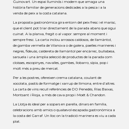
Guinovart. Un espai lluminós i modern que amaga una
història familiar de generacions dedicades a la pesca i a la
venda de peix a la costa catalana.
La proposta gastronòmica gira entorn del peix fresc i el marisc,
que el client pot triar directament de la parada abans que sigui
cuinat. A la planxa, fregit o al vapor: sempre al moment i
sempre fresc. La carta inclou arrossos caldosos, de llamàntol,
de gamba vermella de Vilanova o de galera, paelles marineres i
negres, fideuàs, caldereta de llamàntol per encàrrec, bullabesa,
sarsuela i una àmplia selecció de productes de la parada com
cloïsses, escopinyes, navalles, gambes, llobarro, sípia, pop i
molt més a preu de mercat.
Per a les postres, ofereixen crema catalana, coulant de
xocolata, pastís de formatge i xarrup de llimona, entre d’altres.
La carta de vins recull referències de DO Penedès, Rías Baixas,
Montsant i Rioja, a més de cava propi i Moët & Chandon.
La Llotja és ideal per a sopars en parella, dinars en família,
celebracions amb amics o qualsevol escapada gastronòmica a
la costa del Garraf. Un lloc on la tradició marinera es viu a cada
plat.