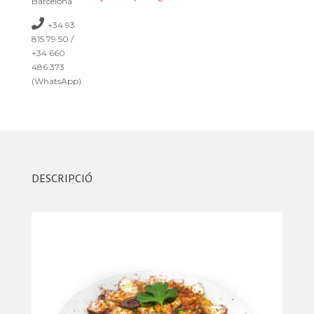
Barcelona
+34 93
815 79 50 /
+34 660
486 373
(WhatsApp)
DESCRIPCIÓ