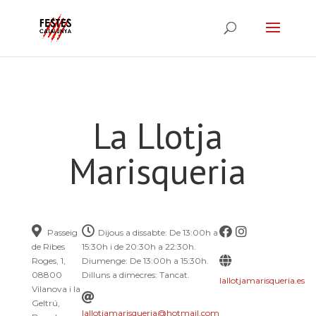
La Llotja
Marisqueria
Passeig
Dijous a dissabte: De 13:00h a
de Ribes
15:30h i de 20:30h a 22:30h.
Roges, 1,
Diumenge: De 13:00h a 15:30h.
08800
Dilluns a dimecres: Tancat.
lallotjamarisqueria.es
Vilanova i la
Geltrú,
lallotjamarisqueria@hotmail.com