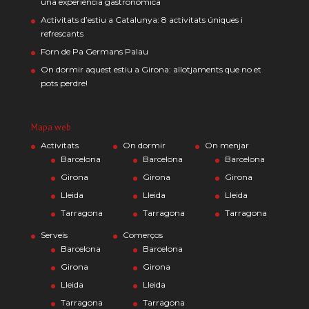
una experiència gastronòmica
Activitats d’estiu a Catalunya: 8 activitats úniques i
refrescants
Forn de Pa Germans Palau
On dormir aquest estiu a Girona: allotjaments que no et
pots perdre!
Mapa web
Activitats
On dormir
On menjar
Barcelona
Barcelona
Barcelona
Girona
Girona
Girona
Lleida
Lleida
Lleida
Tarragona
Tarragona
Tarragona
Serveis
Comerços
Barcelona
Barcelona
Girona
Girona
Lleida
Lleida
Tarragona
Tarragona