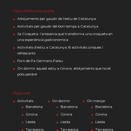
Publicacions més recents
Allotjaments per gaudir de l’estiu de Catalunya
Activitats per gaudir del bon temps a Catalunya
Sa Croqueta: l’artesania que transforma una croqueta en
una experiència gastronòmica
Activitats d’estiu a Catalunya: 8 activitats úniques i
refrescants
Forn de Pa Germans Palau
On dormir aquest estiu a Girona: allotjaments que no et
pots perdre!
Mapa web
Activitats
On dormir
On menjar
Barcelona
Barcelona
Barcelona
Girona
Girona
Girona
Lleida
Lleida
Lleida
Tarragona
Tarragona
Tarragona