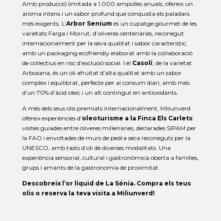
Amb producció limitada a 1.000 ampolles anuals, ofereix un
aroma intens i un sabor profund que conquista els paladars
més exigents. L’
Arbor Senium
és un cupatge gourmet de les
varietats Farga i Morrut, d’oliveres centenàries, reconegut
internacionalment per la seva qualitat i sabor característic,
amb un packaging ecofriendly elaborat amb la col·laboració
de col·lectius en risc d’exclusió social. I el
Casolí
, de la varietat
Arbosana, és un oli afruitat d’alta qualitat amb un sabor
complex i equilibrat, perfecte per al consum diari, amb més
d’un 70% d’àcid oleic i un alt contingut en antioxidants.
A més dels seus olis premiats internacionalment, Miliunverd
ofereix experiències d’
oleoturisme a la Finca Els Carlets
:
visites guiades entre oliveres mil·lenàries, declarades SIPAM per
la FAO i envoltades de murs de pedra seca reconeguts per la
UNESCO, amb tasts d’oli de diverses modalitats. Una
experiència sensorial, cultural i gastronòmica oberta a famílies,
grups i amants de la gastronomia de proximitat.
Descobreix l’or líquid de La Sénia. Compra els teus
olis o reserva la teva visita a Miliunverd!