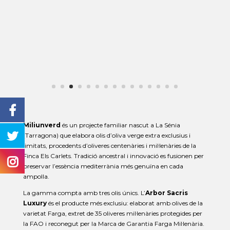
Miliunverd
és un projecte familiar nascut a La Sénia
(Tarragona) que elabora olis d’oliva verge extra exclusius i
limitats, procedents d’oliveres centenàries i mil·lenàries de la
Finca Els Carlets. Tradició ancestral i innovació es fusionen per
preservar l’essència mediterrània més genuïna en cada
ampolla.
La gamma compta amb tres olis únics. L’
Arbor Sacris
Luxury
és el producte més exclusiu: elaborat amb olives de la
varietat Farga, extret de 35 oliveres mil·lenàries protegides per
la FAO i reconegut per la Marca de Garantia Farga Mil·lenària.