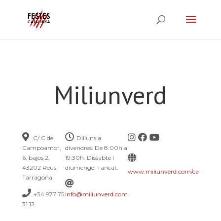
Miliunverd
C/ C de
Dilluns a
Campoamor,
divendres: De 8:00h a
6, bajos 2,
19:30h. Dissabte i
43202 Reus,
diumenge: Tancat.
www.miliunverd.com/ca
Tarragona
+34 977 75
info@miliunverd.com
31 12