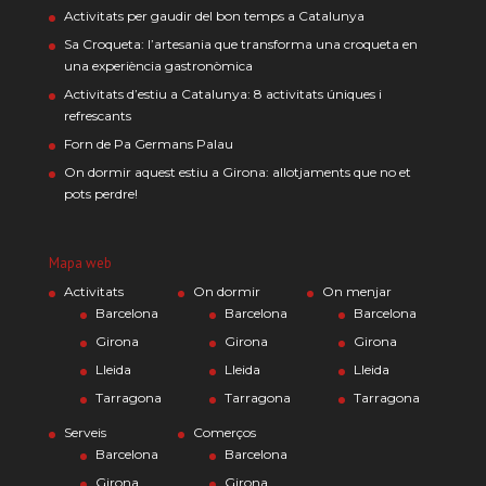
Activitats per gaudir del bon temps a Catalunya
Sa Croqueta: l’artesania que transforma una croqueta en
una experiència gastronòmica
Activitats d’estiu a Catalunya: 8 activitats úniques i
refrescants
Forn de Pa Germans Palau
On dormir aquest estiu a Girona: allotjaments que no et
pots perdre!
Mapa web
Activitats
On dormir
On menjar
Barcelona
Barcelona
Barcelona
Girona
Girona
Girona
Lleida
Lleida
Lleida
Tarragona
Tarragona
Tarragona
Serveis
Comerços
Barcelona
Barcelona
Girona
Girona