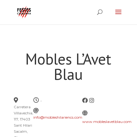
Mobles L’Avet
Blau
-
Carretera
Villavechia,
info@mobleshilariencs.com
117, 17403
www.mobleslavetblau.com
Sant Hilari
Sacalm,