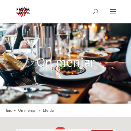
On menjar
Inici
»
On menjar
»
Lleida