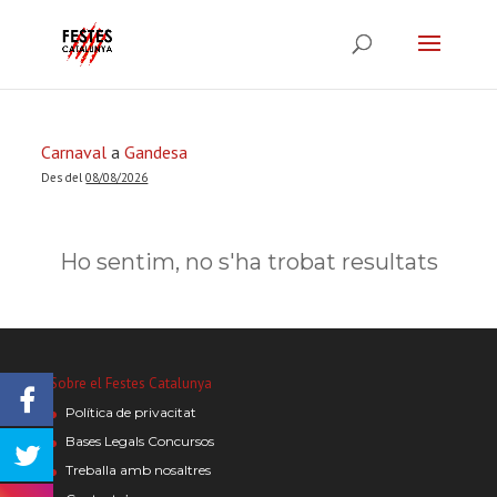
Carnaval
a
Gandesa
Des del
08/08/2026
Ho sentim, no s'ha trobat resultats
Sobre el Festes Catalunya
Política de privacitat
Bases Legals Concursos
Treballa amb nosaltres