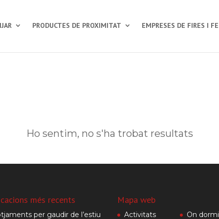
JAR
PRODUCTES DE PROXIMITAT
EMPRESES DE FIRES I F
Ho sentim, no s'ha trobat resultats
icacions més recents
Mapa web
otjaments per gaudir de l’estiu
Activitats
On dormi