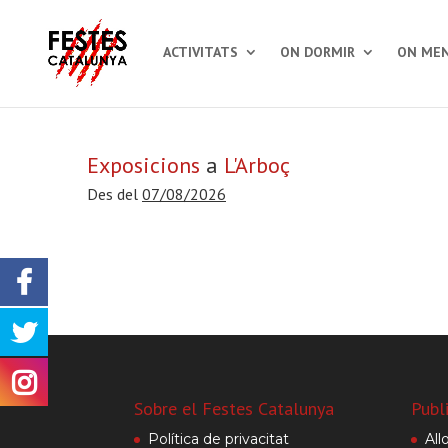
ACTIVITATS
ON DORMIR
ON MEN
Exposicions
a
L'Arboç
Des del
07/08/2026
Sobre el Festes Catalunya
Publ
Política de privacitat
All