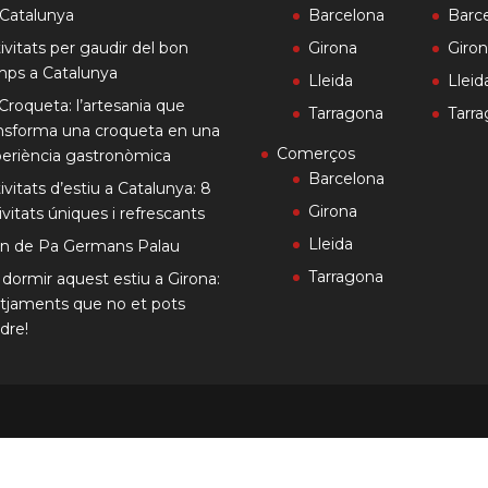
Catalunya
Barcelona
Barc
ivitats per gaudir del bon
Girona
Giro
mps a Catalunya
Lleida
Lleid
Croqueta: l’artesania que
Tarragona
Tarr
nsforma una croqueta en una
Comerços
eriència gastronòmica
Barcelona
ivitats d’estiu a Catalunya: 8
Girona
ivitats úniques i refrescants
Lleida
rn de Pa Germans Palau
Tarragona
dormir aquest estiu a Girona:
otjaments que no et pots
dre!