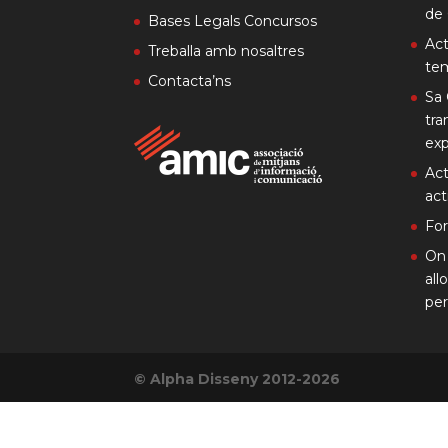
de 
Bases Legals Concursos
Act
Treballa amb nosaltres
te
Contacta’ns
Sa 
tra
exp
Act
act
Fo
On 
all
per
© Alpha Disseny 2012-2026