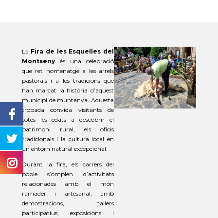
La
Fira de les Esquelles del
Montseny
és una celebració
que ret homenatge a les arrels
pastorals i a les tradicions que
han marcat la història d’aquest
municipi de muntanya. Aquesta
trobada convida visitants de
totes les edats a descobrir el
patrimoni rural, els oficis
tradicionals i la cultura local en
un entorn natural excepcional.
Durant la fira, els carrers del
poble s’omplen d’activitats
relacionades amb el món
ramader i artesanal, amb
demostracions, tallers
participatius, exposicions i