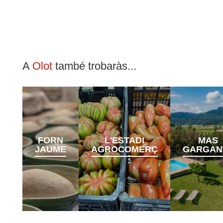
A
Olot
també trobaràs...
FORN
L'ESTADI
MAS
JAUME
AGROCOMERÇ
GARGAN