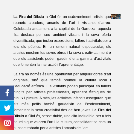
La Fira del Dibuix
a Olot és un esdeveniment artístic que
reuneix creadors, amants de l’art i visitants d’arreu.
Celebrada anualment a la capital de la Garrotxa, aquesta
fira destaca pel seu ambient vibrant i la seva oferta
diversificada, que inclou exposicions, tallers i activitats per a
tots els públics. En un entorn natural espectacular, els
artistes mostren les seves obres i la seva creativitat, mentre
que els assistents poden gaudir d’una gamma d’activitats
que fomenten la interacció i l’aprenentatge.
La fira no només és una oportunitat per adquirir obres d’art
originals, sinó que també promou la cultura local i
l’educació artística. Els visitants poden participar en tallers
dirigits per artistes professionals, aprenent tècniques de
dibuix i pintura. A més, les activitats infantils asseguren que
els més petits també gaudeixin de l’esdeveniment,
fomentant la seva creativitat des de ben joves.
La Fira del
Dibuix
a Olot és, sense dubte, una cita ineludible per a tots
aquells que valoren l’art i la cultura, consolidant-se com un
punt de trobada per a artistes i amants de l’art.