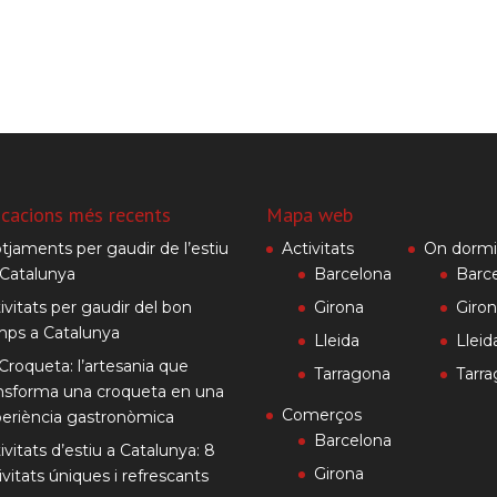
icacions més recents
Mapa web
otjaments per gaudir de l’estiu
Activitats
On dormi
Catalunya
Barcelona
Barc
ivitats per gaudir del bon
Girona
Giro
mps a Catalunya
Lleida
Lleid
Croqueta: l’artesania que
Tarragona
Tarr
nsforma una croqueta en una
Comerços
eriència gastronòmica
Barcelona
ivitats d’estiu a Catalunya: 8
Girona
ivitats úniques i refrescants