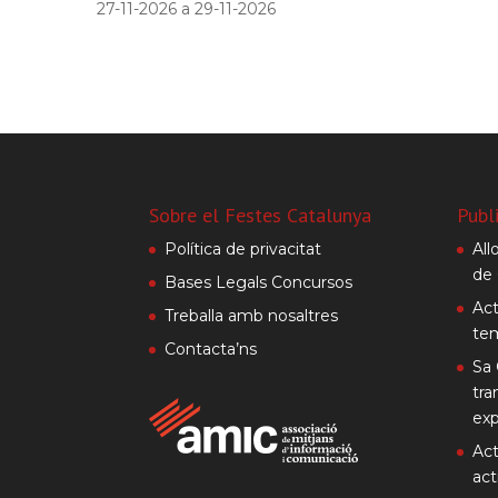
27-11-2026 a 29-11-2026
Sobre el Festes Catalunya
Publ
Política de privacitat
All
de 
Bases Legals Concursos
Act
Treballa amb nosaltres
te
Contacta’ns
Sa 
tra
exp
Act
act