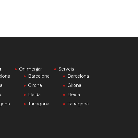
r
On menjar
Serveis
elona
Barcelona
Barcelona
na
Girona
Girona
a
Lleida
Lleida
agona
Tarragona
Tarragona