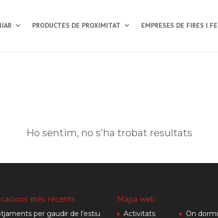
JAR
PRODUCTES DE PROXIMITAT
EMPRESES DE FIRES I F
Ho sentim, no s'ha trobat resultats
icacions més recents
Mapa web
otjaments per gaudir de l’estiu
Activitats
On dormi