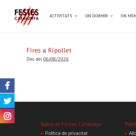
ACTIVITATS
ON DORMIR
ON MEN
Fires
a
Ripollet
Des del
06/08/2026
Sobre el Festes Catalunya
Publ
Política de privacitat
All