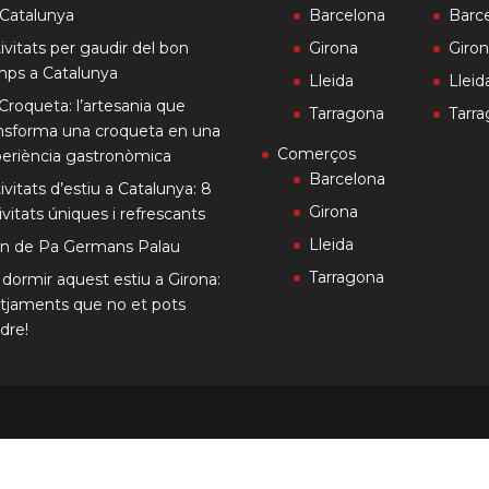
Catalunya
Barcelona
Barc
ivitats per gaudir del bon
Girona
Giro
mps a Catalunya
Lleida
Lleid
Croqueta: l’artesania que
Tarragona
Tarr
nsforma una croqueta en una
Comerços
eriència gastronòmica
Barcelona
ivitats d’estiu a Catalunya: 8
Girona
ivitats úniques i refrescants
Lleida
rn de Pa Germans Palau
Tarragona
dormir aquest estiu a Girona:
otjaments que no et pots
dre!