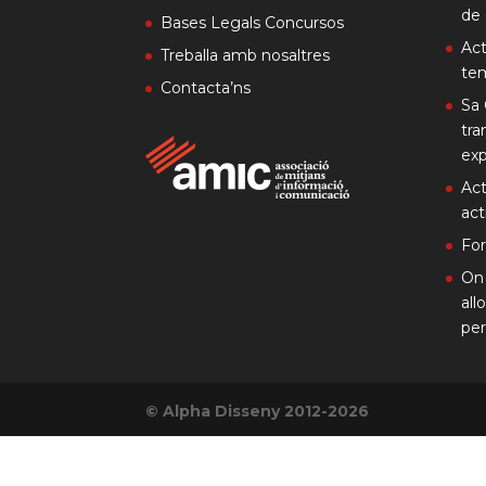
de 
Bases Legals Concursos
Act
Treballa amb nosaltres
te
Contacta’ns
Sa 
tra
exp
Act
act
Fo
On 
all
per
© Alpha Disseny 2012-2026