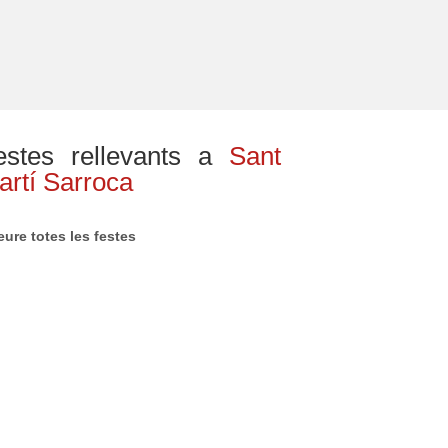
estes rellevants a
Sant
artí Sarroca
eure totes les festes
Pool Party
Festa Major de
Nocturna Pont
Can Rossell de
de Suert
la Serra