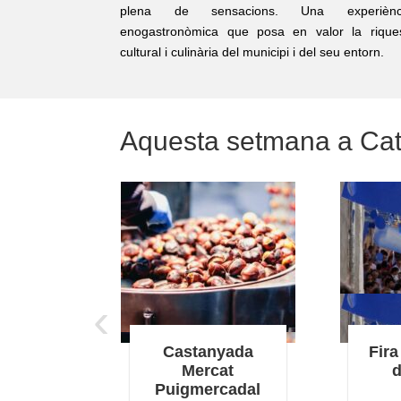
plena de sensacions. Una experiènc
enogastronòmica que posa en valor la rique
cultural i culinària del municipi i del seu entorn.
Aquesta setmana a Ca
‹
jor de
Castanyada
Fira
a
Mercat
d
Puigmercadal