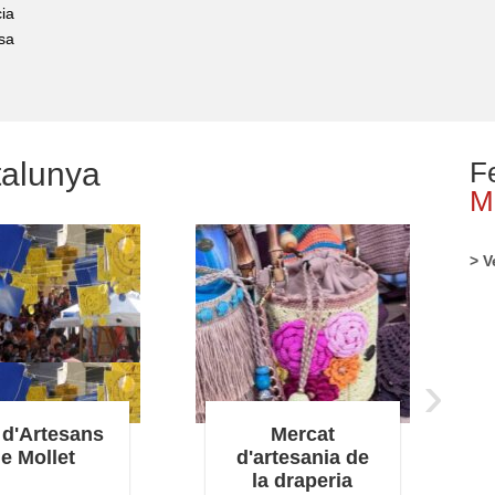
ia
sa
talunya
F
M
> V
›
 d'Artesans
Mercat
e Mollet
d'artesania de
la draperia