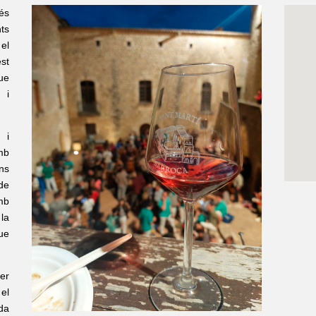
és
ts
 el
st
ue
 i
 i
mb
ons
de
mb
 la
ue
er
el
ada