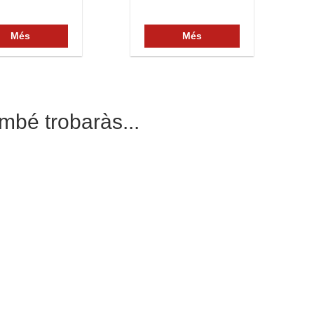
Més
Més
mbé trobaràs...