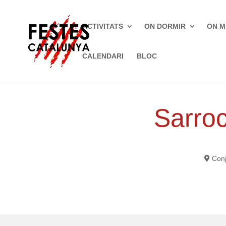
ACTIVITATS
ON DORMIR
ON M
CALENDARI
BLOC
Inici
»
Fires gastronòmiques
»
Sant Martí Sa
Sarroc
Conj