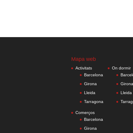
Mapa web
Activitats
On dormir
Barcelona
Barce
Girona
Giron
Lleida
Lleida
Tarragona
Tarra
Comerços
Barcelona
Girona