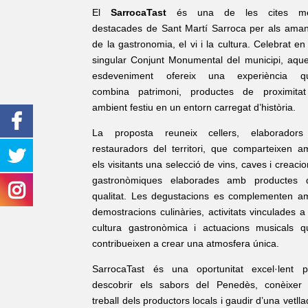
El
SarrocaTast
és una de les cites m
destacades de Sant Martí Sarroca per als aman
de la gastronomia, el vi i la cultura. Celebrat en
singular Conjunt Monumental del municipi, aque
esdeveniment ofereix una experiència q
combina patrimoni, productes de proximitat
ambient festiu en un entorn carregat d’història.
La proposta reuneix cellers, elaboradors
restauradors del territori, que comparteixen a
els visitants una selecció de vins, caves i creaci
gastronòmiques elaborades amb productes 
qualitat. Les degustacions es complementen a
demostracions culinàries, activitats vinculades a
cultura gastronòmica i actuacions musicals q
contribueixen a crear una atmosfera única.
SarrocaTast és una oportunitat excel·lent p
descobrir els sabors del Penedès, conèixer 
treball dels productors locals i gaudir d’una vetll