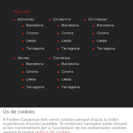
Mapa web
Activitats
On dormir
On menjar
Barcelona
Barcelona
Barcelona
Girona
Girona
Girona
Lleida
Lleida
Lleida
Tarragona
Tarragona
Tarragona
Serveis
Comerços
Barcelona
Barcelona
Girona
Girona
Lleida
Lleida
Tarragona
Tarragona
Ús de cookies
A Festes Catalunya fem servir cookies perquè tinguis la millor
experiència d'usuari possible. Si continues navegant estàs donant
el teu consentiment per a l'acceptació de les esmentades cookies
segons la nostra
política de cookies