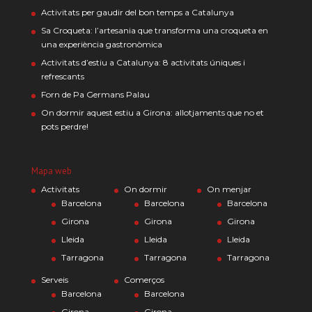
Activitats per gaudir del bon temps a Catalunya
Sa Croqueta: l’artesania que transforma una croqueta en
una experiència gastronòmica
Activitats d’estiu a Catalunya: 8 activitats úniques i
refrescants
Forn de Pa Germans Palau
On dormir aquest estiu a Girona: allotjaments que no et
pots perdre!
Mapa web
Activitats
On dormir
On menjar
Barcelona
Barcelona
Barcelona
Girona
Girona
Girona
Lleida
Lleida
Lleida
Tarragona
Tarragona
Tarragona
Serveis
Comerços
Barcelona
Barcelona
Girona
Girona