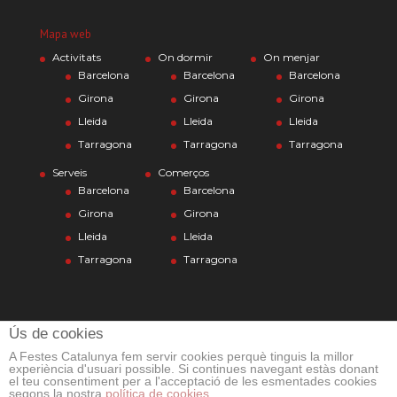
Mapa web
Activitats
On dormir
On menjar
Barcelona
Barcelona
Barcelona
Girona
Girona
Girona
Lleida
Lleida
Lleida
Tarragona
Tarragona
Tarragona
Serveis
Comerços
Barcelona
Barcelona
Girona
Girona
Lleida
Lleida
Tarragona
Tarragona
Ús de cookies
A Festes Catalunya fem servir cookies perquè tinguis la millor
experiència d'usuari possible. Si continues navegant estàs donant
el teu consentiment per a l'acceptació de les esmentades cookies
segons la nostra
política de cookies