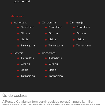
pots perdre!
Mapa web
Activitats
On dormir
On menjar
Barcelona
Barcelona
Barcelona
Girona
Girona
Girona
Lleida
Lleida
Lleida
Tarragona
Tarragona
Tarragona
Serveis
Comerços
Barcelona
Barcelona
Girona
Girona
Lleida
Lleida
Tarragona
Tarragona
Ús de cookies
A Festes Catalunya fem servir cookies perquè tinguis la millor
experiència d'usuari possible. Si continues navegant estàs donant