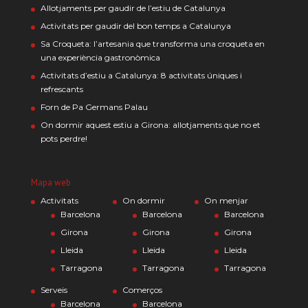
Allotjaments per gaudir de l’estiu de Catalunya
Activitats per gaudir del bon temps a Catalunya
Sa Croqueta: l’artesania que transforma una croqueta en
una experiència gastronòmica
Activitats d’estiu a Catalunya: 8 activitats úniques i
refrescants
Forn de Pa Germans Palau
On dormir aquest estiu a Girona: allotjaments que no et
pots perdre!
Mapa web
Activitats
On dormir
On menjar
Barcelona
Barcelona
Barcelona
Girona
Girona
Girona
Lleida
Lleida
Lleida
Tarragona
Tarragona
Tarragona
Serveis
Comerços
Barcelona
Barcelona