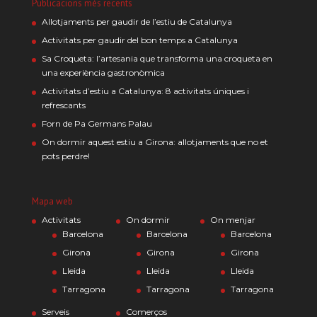
Publicacions més recents
Allotjaments per gaudir de l’estiu de Catalunya
Activitats per gaudir del bon temps a Catalunya
Sa Croqueta: l’artesania que transforma una croqueta en
una experiència gastronòmica
Activitats d’estiu a Catalunya: 8 activitats úniques i
refrescants
Forn de Pa Germans Palau
On dormir aquest estiu a Girona: allotjaments que no et
pots perdre!
Mapa web
Activitats
On dormir
On menjar
Barcelona
Barcelona
Barcelona
Girona
Girona
Girona
Lleida
Lleida
Lleida
Tarragona
Tarragona
Tarragona
Serveis
Comerços