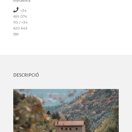
Barcelona
+34
699 074
110 / +34
620 643
559
DESCRIPCIÓ