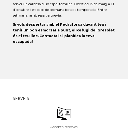
servei i la calidesa d’un espai familiar. Obert del 15 de maig a l’1
d’octubre, i els caps de setmana fora de temporada. Entre
setmana, amb reserva prèvia.
Si vols despertar amb el Pedraforca davant teu i
tenir un bon esmorzar a punt, el Refugi del Gresolet
és el teu lloc. Contacta’ls i planifica la teva
escapada!
SERVEIS
Accepta reserves