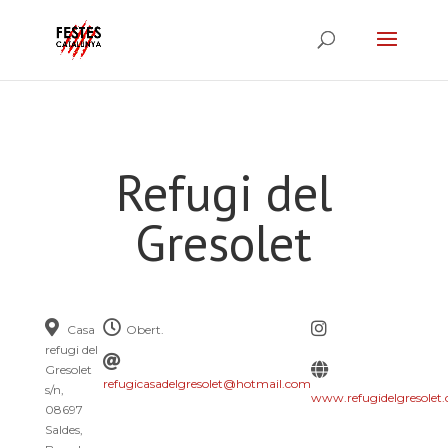
Refugi del
Gresolet
Casa
Obert.
refugi del
Gresolet
refugicasadelgresolet@hotmail.com
s/n,
www.refugidelgresolet
08697
Saldes,