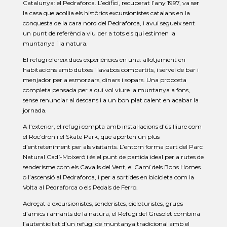
Catalunya: el Pedraforca. L’edifici, recuperat l’any 1997, va ser
la casa que acollia els històrics excursionistes catalans en la
conquesta de la cara nord del Pedraforca, i avui segueix sent
un punt de referència viu per a tots els qui estimen la
muntanya i la natura.
El refugi ofereix dues experiències en una: allotjament en
habitacions amb dutxes i lavabos compartits, i servei de bar i
menjador per a esmorzars, dinars i sopars. Una proposta
completa pensada per a qui vol viure la muntanya a fons,
sense renunciar al descans i a un bon plat calent en acabar la
jornada.
A l’exterior, el refugi compta amb instal·lacions d’ús lliure com
el Roc’dron i el Skate Park, que aporten un plus
d’entreteniment per als visitants. L’entorn forma part del Parc
Natural Cadí-Moixeró i és el punt de partida ideal per a rutes de
senderisme com els Cavalls del Vent, el Camí dels Bons Homes
o l’ascensió al Pedraforca, i per a sortides en bicicleta com la
Volta al Pedraforca o els Pedals de Ferro.
Adreçat a excursionistes, senderistes, cicloturistes, grups
d’amics i amants de la natura, el Refugi del Gresolet combina
l’autenticitat d’un refugi de muntanya tradicional amb el