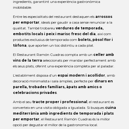
ingredients, garantint una experiència gastronòmica
inoblidable.
Entre les especialitats del restaurant destaquen els
arrossos
per emportar
, ideals per gaudir a casa sense renunciar a la
qualitat. També trobareu
verdures de temporada,
embotits locals i peix i marisc fresc del dia
, així com
productes exclusius de temporada com
bolets, pèsol flor i
tòfona
, que aporten un toc distintiu a cada plat.
El Restaurant Ramón Cuadras compta amb un
celler amb
vins de la terra
seleccionats per maridar perfectament amb
els seus plats, oferint una experiència completa per al paladar.
L’establiment disposa d’un
espai modern i acollidor
, amb
decoració minimalista i sala àmplies, perfecte per
dinars en
parella, trobades familiars, àpats amb amics o
celebracions privades
.
Amb el seu
tracte proper i professional
, el restaurant es
converteix en una visita obligada a Igualada. Si busques
cuina
mediterrània amb ingredients de temporada i plats
per emportar
, el Restaurant Ramón Cuadras és la millor
opció per degustar el millor de la gastronomia local.