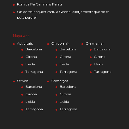
Forn de Pa Germans Palau
On dormir aquest estiu a Girona: allotjaments que no et
pots perdre!
Mapa web
Activitats
On dormir
On menjar
Barcelona
Barcelona
Barcelona
Girona
Girona
Girona
Lleida
Lleida
Lleida
Tarragona
Tarragona
Tarragona
Serveis
Comerços
Barcelona
Barcelona
Girona
Girona
Lleida
Lleida
Tarragona
Tarragona