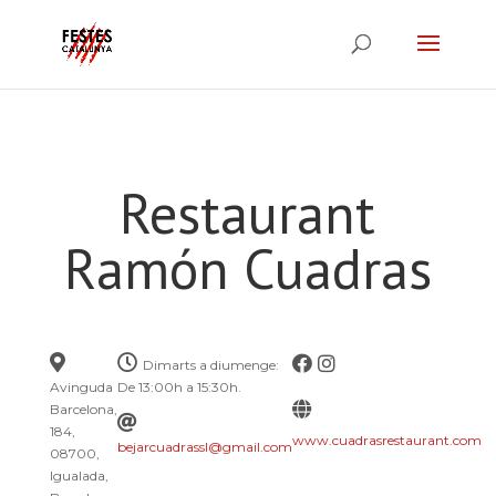
Restaurant
Ramón Cuadras
Dimarts a diumenge:
Avinguda
De 13:00h a 15:30h.
Barcelona,
184,
www.cuadrasrestaurant.com
bejarcuadrassl@gmail.com
08700,
Igualada,