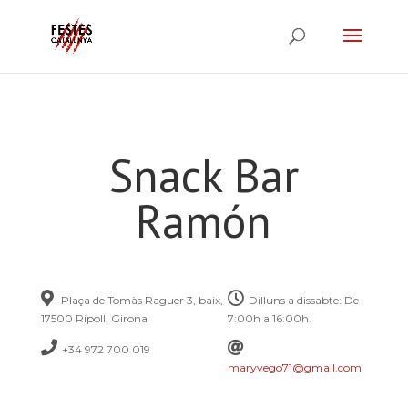
Snack Bar
Ramón
Plaça de Tomàs Raguer 3, baix,
Dilluns a dissabte: De
17500 Ripoll, Girona
7:00h a 16:00h.
+34 972 700 019
maryvego71@gmail.com