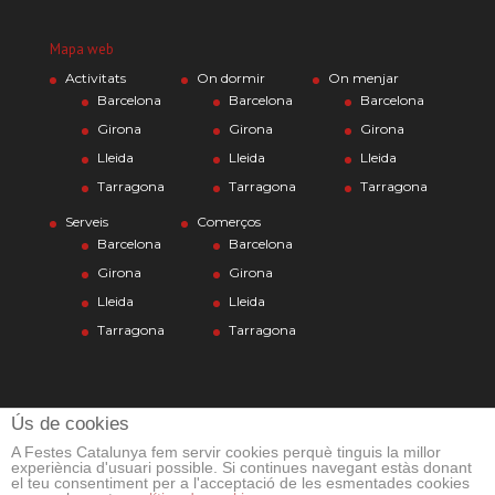
Mapa web
Activitats
On dormir
On menjar
Barcelona
Barcelona
Barcelona
Girona
Girona
Girona
Lleida
Lleida
Lleida
Tarragona
Tarragona
Tarragona
Serveis
Comerços
Barcelona
Barcelona
Girona
Girona
Lleida
Lleida
Tarragona
Tarragona
Ús de cookies
A Festes Catalunya fem servir cookies perquè tinguis la millor
experiència d'usuari possible. Si continues navegant estàs donant
el teu consentiment per a l'acceptació de les esmentades cookies