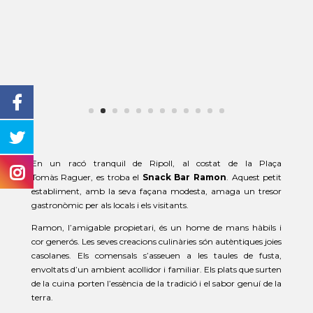
En un racó tranquil de Ripoll, al costat de la Plaça
Tomàs
Raguer
, es troba
el
Snack
Bar Ramon
. Aquest petit
establiment, amb la seva façana modesta, amaga un tresor
gastronòmic per als locals i els visitants.
Ramon, l’amigable propietari, és un home de mans hàbils i
cor generós. Les seves creacions culinàries són autèntiques joies
casolanes. Els comensals s’asseuen a les taules de fusta,
envoltats d’un ambient acollidor i familiar. Els plats que surten
de la cuina porten l’essència de la tradició i el sabor genuí de la
terra.