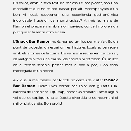
Els
callos
, amb la seva textura melosa i el toc picant, són una
especialitat que no es pot passar per alt. Acompanyats d’un
bon vi local, esdevenen una experiència gastronòmica
inoblidable. I què dir del morró guisat? A més les mans de
Ramon el preparen amb amor i saviesa, convertint-lo en un
plat que et fa sentir com a casa.
L’
Snack Bar Ramon
no és només un lloc per menjar. És un
punt de trobada, un espai on les històries locals es barregen
amb els aromes de la cuina. Els veïns s’hi reuneixen per xerrar,
els viatgers hi fan una pausa i els amics s’hi retroben. És un lloc
on el temps sembla passar més a poc a poc, i on cada
mossegada és un record.
Així que, si mai passeu per Ripoll, no deixeu de visitar l’
Snack
Bar Ramon
. Deixeu-vos portar per l’olor dels guisats i la
calidesa de l’ambient. I qui sap, potser us trobareu amb algun
veí que us expliqui una anècdota divertida o us recomani el
millor plat del dia. Bon profit!