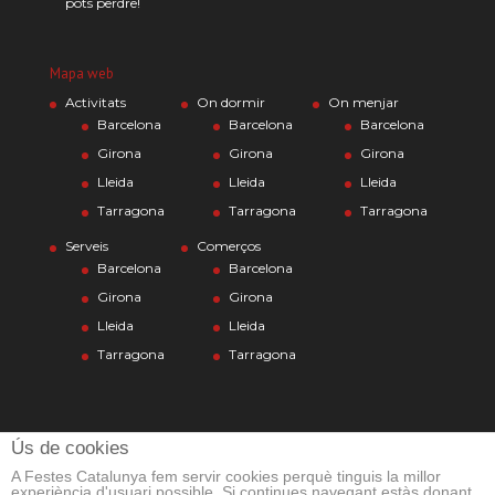
pots perdre!
Mapa web
Activitats
On dormir
On menjar
Barcelona
Barcelona
Barcelona
Girona
Girona
Girona
Lleida
Lleida
Lleida
Tarragona
Tarragona
Tarragona
Serveis
Comerços
Barcelona
Barcelona
Girona
Girona
Lleida
Lleida
Tarragona
Tarragona
Ús de cookies
A Festes Catalunya fem servir cookies perquè tinguis la millor
experiència d'usuari possible. Si continues navegant estàs donant