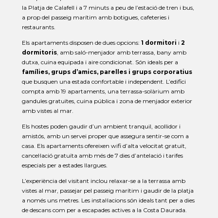
la Platja de Calafell i a 7 minuts a peu de l’estació de tren i bus,
a prop del passeig marítim amb botigues, cafeteries i
restaurants.
Els apartaments disposen de dues opcions:
1 dormitori
i
2
dormitoris
, amb saló-menjador amb terrassa, bany amb
dutxa, cuina equipada i aire condicionat. Són ideals per a
famílies, grups d’amics, parelles i grups corporatius
que busquen una estada confortable i independent. L’edifici
compta amb 19 apartaments, una terrassa-solàrium amb
gandules gratuïtes, cuina pública i zona de menjador exterior
amb vistes al mar.
Els hostes poden gaudir d’un ambient tranquil, acollidor i
amistós, amb un servei proper que assegura sentir-se com a
casa. Els apartaments ofereixen wifi d’alta velocitat gratuït,
cancel·lació gratuïta amb més de 7 dies d’antelació i tarifes
especials per a estades llargues.
L’experiència del visitant inclou relaxar-se a la terrassa amb
vistes al mar, passejar pel passeig marítim i gaudir de la platja
a només uns metres. Les instal·lacions són ideals tant per a dies
de descans com per a escapades actives a la Costa Daurada.