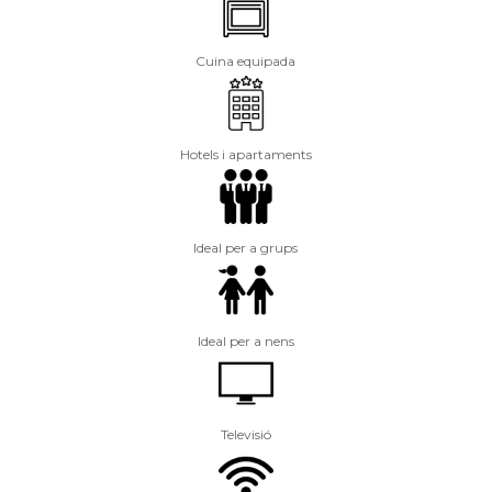
Cuina equipada
Hotels i apartaments
Ideal per a grups
Ideal per a nens
Televisió