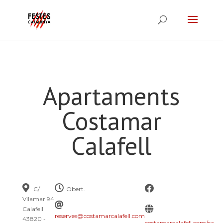
Apartaments
Costamar
Calafell
C/
Obert.
Vilamar 94
Calafell
reserves@costamarcalafell.com
43820 -
costamarcalafell.com/ca