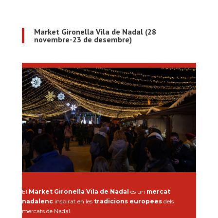
Market Gironella Vila de Nadal (28
novembre-23 de desembre)
El
Market Gironella Vila de Nadal
és un
mercat
nadalenc
inspirat en les
tradicions europees
dels
mercats de Nadal.