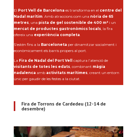
El
Port Vell de Barcelona
es transforma en el
centre del
Nadal marítim
. Amb atraccions com una
nòria de 65
metres
, una
pista de gel sostenible de 400 m²
i un
mercat de productes gastronòmics locals
, la fira
ofereix una
experiència completa
.
S’estén fins a la
Barceloneta
per dinamitzar socialment i
econòmicament els barris propers al port.
La
Fira de Nadal del Port Vell
captura l’atenció de
visitants de totes les edats
, combinant
màgia
nadalenca
amb
activitats marítimes
, creant un entorn
únic per gaudir de les festes a la ciutat.
Fira de Torrons de Cardedeu (12-14 de
desembre)