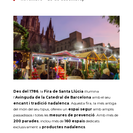
Des del 1786
, la
Fira de Santa Llúcia
il·lumina
l’
Avinguda de la Catedral de Barcelona
amb el seu
encant i tradició nadalenca
. Aquesta fira, la més antiga
del món del seu tipus, ofereix un
espai segur
amb amplis
passadissos i totes les
mesures de prevenció
. Amb més de
200 parades
, inclou més de
160 espais
dedicats
exclusivament a
productes nadalencs
.