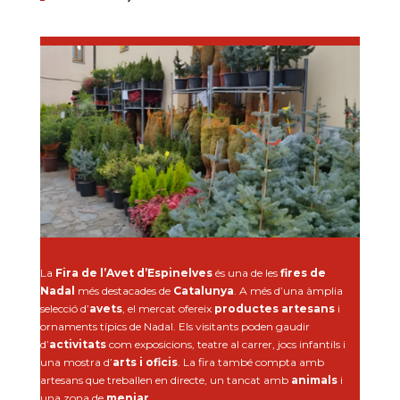
La
Fira de l’Avet d’Espinelves
és una de les
fires de
Nadal
més destacades de
Catalunya
. A més d’una àmplia
selecció d’
avets
, el mercat ofereix
productes artesans
i
ornaments típics de Nadal. Els visitants poden gaudir
d’
activitats
com exposicions, teatre al carrer, jocs infantils i
una mostra d’
arts i oficis
. La fira també compta amb
artesans que treballen en directe, un tancat amb
animals
i
una zona de
menjar
.