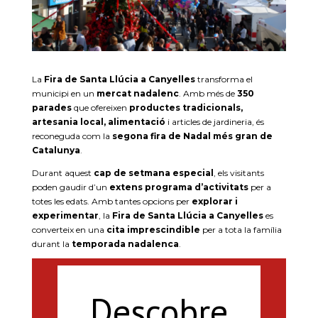
La
Fira de Santa Llúcia a Canyelles
transforma el
municipi en un
mercat nadalenc
. Amb més de
350
parades
que ofereixen
productes tradicionals,
artesania local, alimentació
i articles de jardineria, és
reconeguda com la
segona fira de Nadal més gran de
Catalunya
.
Durant aquest
cap de setmana especial
, els visitants
poden gaudir d’un
extens programa d’activitats
per a
totes les edats. Amb tantes opcions per
explorar i
experimentar
, la
Fira de Santa Llúcia a Canyelles
es
converteix en una
cita imprescindible
per a tota la família
durant la
temporada nadalenca
.
Descobre