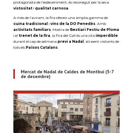
protagonista de l’esdeveniment, és reconegut per la seva
vistositat
i
qualitat carnosa
.
A més de l’aviram, la fira ofereix una àmplia gamma de
cuina tradicional
i
vins de la DO Penedès
. Amb
activitats familiars
, Mostra de
Bestiari Festiu de Ploma
i el
trenet de la fira
, la Fira del Gall és una cita
imperdible
durant el cap de setmana
previ a Nadal
, atraient visitants de
tots els
Països Catalans
.
Mercat de Nadal de Caldes de Montbui (5-7
de desembre)