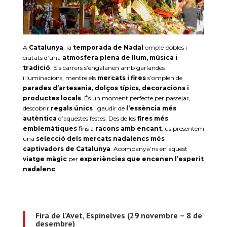
A
Catalunya
, la
temporada de Nadal
omple pobles i
ciutats d’una
atmosfera plena de llum, música i
tradició
. Els carrers s’engalanen amb garlandes i
il·luminacions, mentre els
mercats i fires
s’omplen de
parades d’artesania, dolços típics, decoracions i
productes locals
. És un moment perfecte per passejar,
descobrir
regals únics
i gaudir de
l’essència més
autèntica
d’aquestes festes. Des de les
fires més
emblemàtiques
fins a
racons amb encant
, us presentem
una
selecció dels mercats nadalencs més
captivadors de Catalunya
. Acompanya’ns en aquest
viatge màgic
per
experiències que encenen l’esperit
nadalenc
.
Fira de l’Avet, Espinelves (29 novembre – 8 de
desembre)