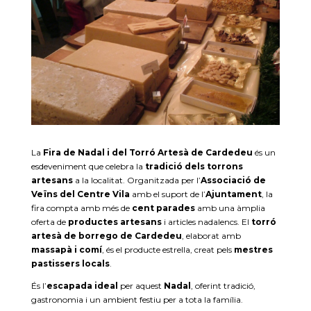
La
Fira de Nadal i del Torró Artesà de Cardedeu
és un
esdeveniment que celebra la
tradició dels torrons
artesans
a la localitat. Organitzada per l’
Associació de
Veïns del Centre Vila
amb el suport de l’
Ajuntament
, la
fira compta amb més de
cent parades
amb una àmplia
oferta de
productes artesans
i articles nadalencs. El
torró
artesà de borrego de Cardedeu
, elaborat amb
massapà i comí
, és el producte estrella, creat pels
mestres
pastissers locals
.
És l’
escapada ideal
per aquest
Nadal
, oferint tradició,
gastronomia i un ambient festiu per a tota la família.