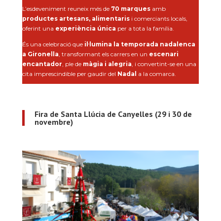
L’esdeveniment reuneix més de
70 marques
amb
productes artesans, alimentaris
i comerciants locals,
oferint una
experiència única
per a tota la família.
És una celebració que
il·lumina la temporada nadalenca
a Gironella
, transformant els carrers en un
escenari
encantador
, ple de
màgia i alegria
, i convertint-se en una
cita imprescindible per gaudir del
Nadal
a la comarca.
Fira de Santa Llúcia de Canyelles (29 i 30 de
novembre)