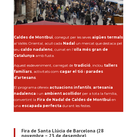
Caldes de Montbui
, conegut per les seves
aigües termals
al Vallès Oriental, acull cada
Nadal
un mercat que destaca pel
seu
caldo nadalenc
, cuinat en l’
olla més gran de
Catalunya
amb fusta.
Aquest esdeveniment, carregat de
tradició
, inclou
tallers
familiars
, activitats com
cagar el tió
i
parades
d’artesans
.
El programa ofereix
actuacions infantils
,
artesania
nadalenca
i un
ambient acollidor
per a tota la família,
convertint la
Fira de Nadal de Caldes de Montbui
en
una
escapada perfecta
durant les festes.
Fira de Santa Llúcia de Barcelona (28
novembre – 23 de desembre)