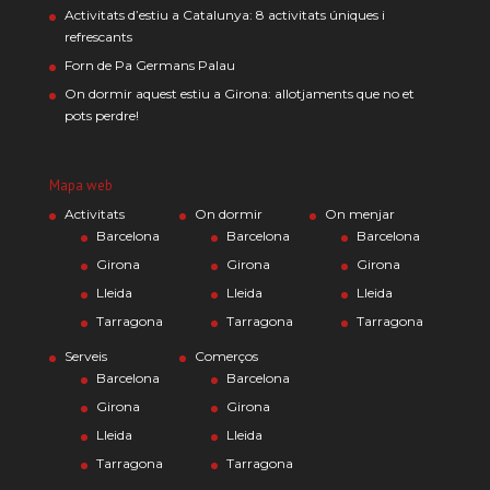
Activitats d’estiu a Catalunya: 8 activitats úniques i
refrescants
Forn de Pa Germans Palau
On dormir aquest estiu a Girona: allotjaments que no et
pots perdre!
Mapa web
Activitats
On dormir
On menjar
Barcelona
Barcelona
Barcelona
Girona
Girona
Girona
Lleida
Lleida
Lleida
Tarragona
Tarragona
Tarragona
Serveis
Comerços
Barcelona
Barcelona
Girona
Girona
Lleida
Lleida
Tarragona
Tarragona