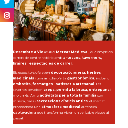
Desembre a Vic
acull el
Mercat Medieval
, que omple els
carrers del centre històric amb
artesans, taverners,
firaires
i
espectacles de carrer
.
Els expositors ofereixen
decoració, joieria, herbes
medicinals
i una àmplia oferta
gastronòmica
, incloent
embotits, formatges
i
patisseria artesanal
. Les
tavernes serveixen
creps, pernil a la brasa, entrepans
i
molt més. Amb
activitats per a tota la família
com
música, balls i
recreacions d’oficis antics
, el mercat
proporciona una
atmosfera medieval
autèntica i
captivadora
que transforma Vic en un veritable viatge al
passat.