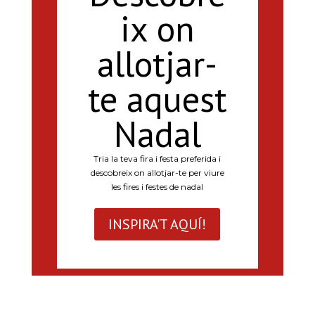
ix on
allotjar-
te aquest
Nadal
Tria la teva fira i festa preferida i
descobreix on allotjar-te per viure
les fires i festes de nadal
INSPIRA'T AQUÍ!