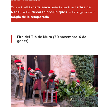
És una tradició
nadalenca
perfecta per triar l’
arbre de
Nadal
, trobar
decoracions úniques
i submergir-se en la
màgia de la temporada
.
Fira del Tió de Mura (30 novembre-6 de
gener)