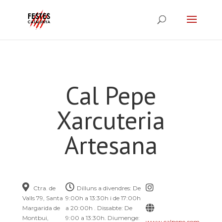
Cal Pepe
Xarcuteria
Artesana
Ctra. de
Dilluns a divendres: De
Valls 79, Santa
9:00h a 13:30h i de 17:00h
Margarida de
a 20:00h . Dissabte: De
Montbui,
9:00 a 13:30h. Diumenge:
www.calpepe.com