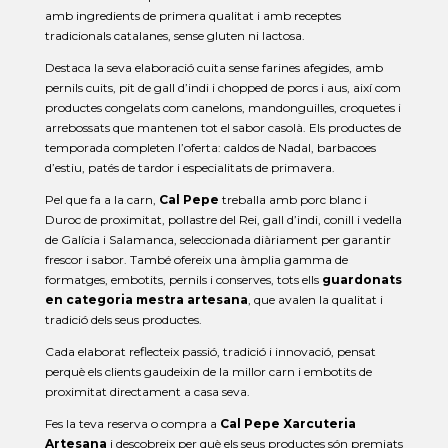
amb ingredients de primera qualitat i amb receptes
tradicionals catalanes, sense gluten ni lactosa.
Destaca la seva elaboració cuita sense farines afegides, amb
pernils cuits, pit de gall d’indi i chopped de porcs i aus, així com
productes congelats com canelons, mandonguilles, croquetes i
arrebossats que mantenen tot el sabor casolà. Els productes de
temporada completen l’oferta: caldos de Nadal, barbacoes
d’estiu, patés de tardor i especialitats de primavera.
Pel que fa a la carn,
Cal Pepe
treballa amb porc blanc i
Duroc de proximitat, pollastre del Rei, gall d’indi, conill i vedella
de Galícia i Salamanca, seleccionada diàriament per garantir
frescor i sabor. També ofereix una àmplia gamma de
formatges, embotits, pernils i conserves, tots ells
guardonats
en categoria mestra artesana
, que avalen la qualitat i
tradició dels seus productes.
Cada elaborat reflecteix passió, tradició i innovació, pensat
perquè els clients gaudeixin de la millor carn i embotits de
proximitat directament a casa seva.
Fes la teva reserva o compra a
Cal Pepe Xarcuteria
Artesana
i descobreix per què els seus productes són premiats