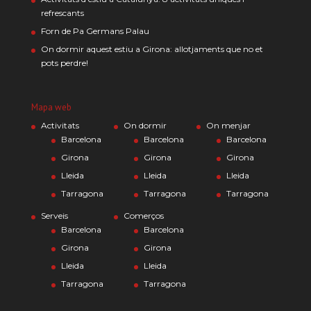
refrescants
Forn de Pa Germans Palau
On dormir aquest estiu a Girona: allotjaments que no et
pots perdre!
Mapa web
Activitats
On dormir
On menjar
Barcelona
Barcelona
Barcelona
Girona
Girona
Girona
Lleida
Lleida
Lleida
Tarragona
Tarragona
Tarragona
Serveis
Comerços
Barcelona
Barcelona
Girona
Girona
Lleida
Lleida
Tarragona
Tarragona