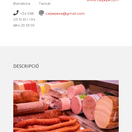
Barcelona
Tancat.
+34 938
calpepexa@gmail.com
03 51 61 / +34
684 29 53 99
DESCRIPCIÓ