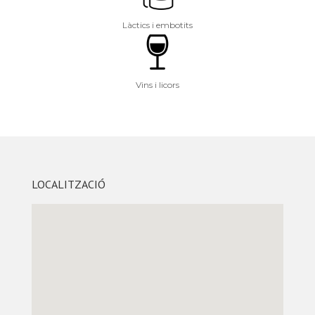
Làctics i embotits
Vins i licors
LOCALITZACIÓ