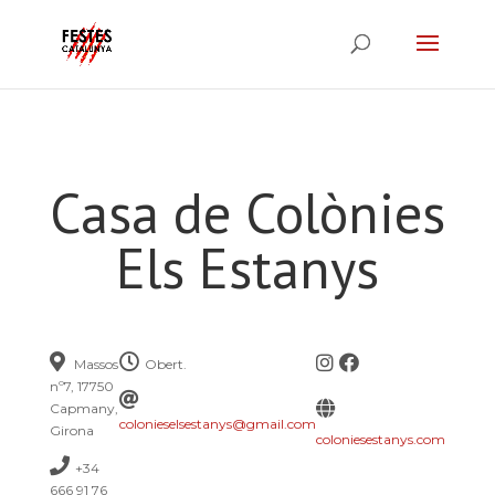
Casa de Colònies
Els Estanys
Massos
Obert.
nº7, 17750
Capmany,
colonieselsestanys@gmail.com
Girona
coloniesestanys.com
+34
666 91 76