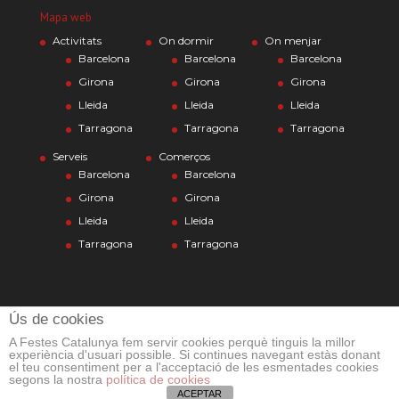
Mapa web
Activitats
On dormir
On menjar
Barcelona
Barcelona
Barcelona
Girona
Girona
Girona
Lleida
Lleida
Lleida
Tarragona
Tarragona
Tarragona
Serveis
Comerços
Barcelona
Barcelona
Girona
Girona
Lleida
Lleida
Tarragona
Tarragona
Ús de cookies
A Festes Catalunya fem servir cookies perquè tinguis la millor
experiència d'usuari possible. Si continues navegant estàs donant
el teu consentiment per a l'acceptació de les esmentades cookies
segons la nostra
política de cookies
© Alpha Disseny 2012-2026
ACEPTAR