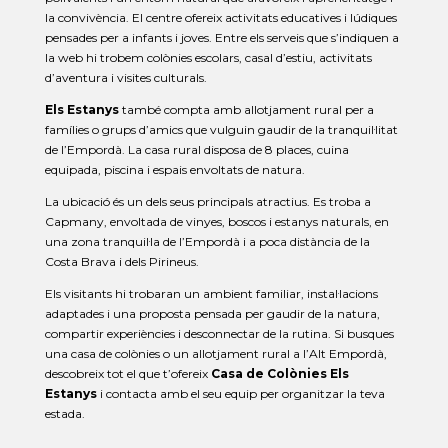
la convivència. El centre ofereix activitats educatives i lúdiques
pensades per a infants i joves. Entre els serveis que s’indiquen a
la web hi trobem colònies escolars, casal d’estiu, activitats
d’aventura i visites culturals.
Els Estanys
també compta amb allotjament rural per a
famílies o grups d’amics que vulguin gaudir de la tranquil·litat
de l’Empordà. La casa rural disposa de 8 places, cuina
equipada, piscina i espais envoltats de natura.
La ubicació és un dels seus principals atractius. Es troba a
Capmany, envoltada de vinyes, boscos i estanys naturals, en
una zona tranquil·la de l’Empordà i a poca distància de la
Costa Brava i dels Pirineus.
Els visitants hi trobaran un ambient familiar, instal·lacions
adaptades i una proposta pensada per gaudir de la natura,
compartir experiències i desconnectar de la rutina. Si busques
una casa de colònies o un allotjament rural a l’Alt Empordà,
descobreix tot el que t’ofereix
Casa de Colònies Els
Estanys
i contacta amb el seu equip per organitzar la teva
estada.