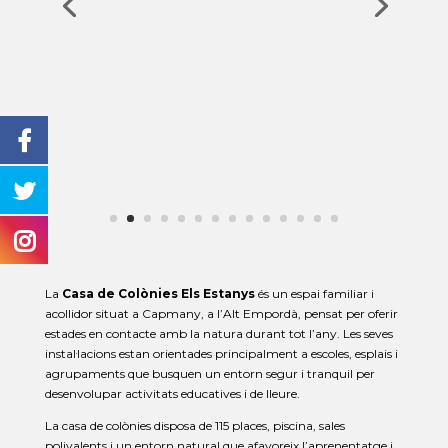
La
Casa de Colònies Els Estanys
és un espai familiar i
acollidor situat a Capmany, a l’Alt Empordà, pensat per oferir
estades en contacte amb la natura durant tot l’any. Les seves
instal·lacions estan orientades principalment a escoles, esplais i
agrupaments que busquen un entorn segur i tranquil per
desenvolupar activitats educatives i de lleure.
La casa de colònies disposa de 115 places, piscina, sales
polivalents i un entorn natural que afavoreix l’aprenentatge i