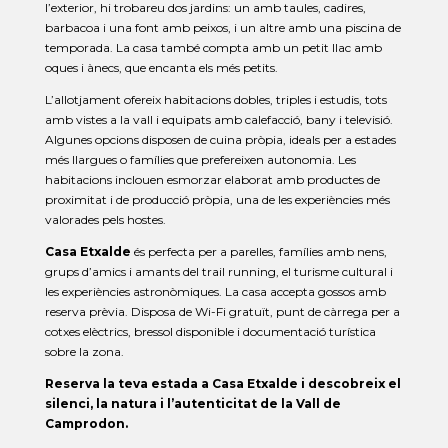
l’exterior, hi trobareu dos jardins: un amb taules, cadires,
barbacoa i una font amb peixos, i un altre amb una piscina de
temporada. La casa també compta amb un petit llac amb
oques i ànecs, que encanta els més petits.
L’allotjament ofereix habitacions dobles, triples i estudis, tots
amb vistes a la vall i equipats amb calefacció, bany i televisió.
Algunes opcions disposen de cuina pròpia, ideals per a estades
més llargues o famílies que prefereixen autonomia. Les
habitacions inclouen esmorzar elaborat amb productes de
proximitat i de producció pròpia, una de les experiències més
valorades pels hostes.
Casa Etxalde
és perfecta per a parelles, famílies amb nens,
grups d’amics i amants del trail running, el turisme cultural i
les experiències astronòmiques. La casa accepta gossos amb
reserva prèvia. Disposa de Wi-Fi gratuït, punt de càrrega per a
cotxes elèctrics, bressol disponible i documentació turística
sobre la zona.
Reserva la teva estada a Casa Etxalde i descobreix el
silenci, la natura i l’autenticitat de la Vall de
Camprodon.