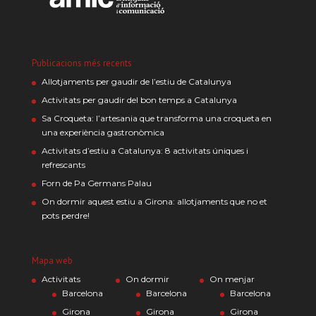
Publicacions més recents
Allotjaments per gaudir de l’estiu de Catalunya
Activitats per gaudir del bon temps a Catalunya
Sa Croqueta: l’artesania que transforma una croqueta en
una experiència gastronòmica
Activitats d’estiu a Catalunya: 8 activitats úniques i
refrescants
Forn de Pa Germans Palau
On dormir aquest estiu a Girona: allotjaments que no et
pots perdre!
Mapa web
Activitats
On dormir
On menjar
Barcelona
Barcelona
Barcelona
Girona
Girona
Girona