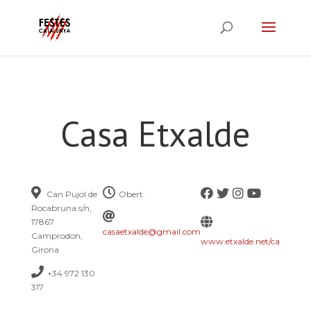
Casa Etxalde
Can Pujol de
Obert.
Rocabruna s/n,
17867
casaetxalde@gmail.com
Camprodon,
www.etxalde.net/ca
Girona
+34 972 130
317