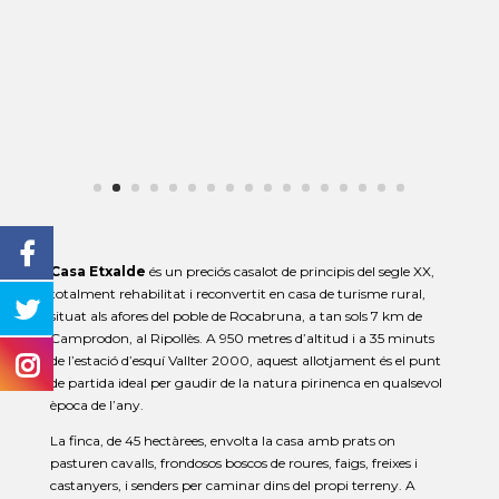
Casa Etxalde
és un preciós casalot de principis del segle XX,
totalment rehabilitat i reconvertit en casa de turisme rural,
situat als afores del poble de Rocabruna, a tan sols 7 km de
Camprodon, al Ripollès. A 950 metres d’altitud i a 35 minuts
de l’estació d’esquí Vallter 2000, aquest allotjament és el punt
de partida ideal per gaudir de la natura pirinenca en qualsevol
època de l’any.
La finca, de 45 hectàrees, envolta la casa amb prats on
pasturen cavalls, frondosos boscos de roures, faigs, freixes i
castanyers, i senders per caminar dins del propi terreny. A