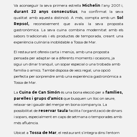
Va aconseguir la seva primera estrella
Michelin
l’any 2001 i,
durant 22 anys consecutius
, ha confirmat la seva
qualitat amb aquesta distinció. A més, compta amb un
Sol
Repsol,
reconeixement que avala la seva proposta
gastronòmica. La seva cuina combina modernitat amb els
sabors tradicionals i els productes de temporada, creant una
experiència culinària inoblidable a Tossa de Mar.
El restaurant ofereix carta i menús, amb una proposta
pensada per adaptar-se a diferents moments i ocasions, ja
sigui un dinar tranquil, un sopar especial o una trobada amb
família o amics. També disposa de xecs regal, una opció
perfecta per sorprendre amb una experiència gastronòmica a
Tossa de Mar.
La
Cuina de Can Simón
és una bona elecció per a
famílies,
parelles i grups d’amics
que busquen un lloc on seure,
relaxar-se i gaudir del menjar en bona companyia. La
possibilitat de
reservar taula
facilita l’organització de dinars
i sopars, especialment en caps de setmana o temporades amb
més afluència.
Ubicat a
Tossa de Mar
, el restaurant s’integra dins l’entorn