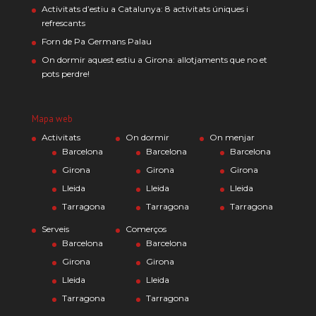
Activitats d’estiu a Catalunya: 8 activitats úniques i
refrescants
Forn de Pa Germans Palau
On dormir aquest estiu a Girona: allotjaments que no et
pots perdre!
Mapa web
Activitats
On dormir
On menjar
Barcelona
Barcelona
Barcelona
Girona
Girona
Girona
Lleida
Lleida
Lleida
Tarragona
Tarragona
Tarragona
Serveis
Comerços
Barcelona
Barcelona
Girona
Girona
Lleida
Lleida
Tarragona
Tarragona