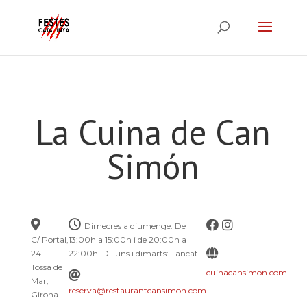
La Cuina de Can
Simón
Dimecres a diumenge: De
C/ Portal,
13:00h a 15:00h i de 20:00h a
24 -
22:00h. Dilluns i dimarts: Tancat.
Tossa de
cuinacansimon.com
Mar,
reserva@restaurantcansimon.com
Girona