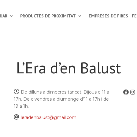
JAR
PRODUCTES DE PROXIMITAT
EMPRESES DE FIRES I F
L’Era d’en Balust
De dilluns a dimecres tancat. Dijous d'11 a
17h. De divendres a diumenge d'11 a 17h i de
19 a 1h.
leradenbalust@gmail.com