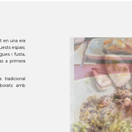
at en una era
uests espais;
gues i fusta,
às a primera
 tradicional
aborats amb