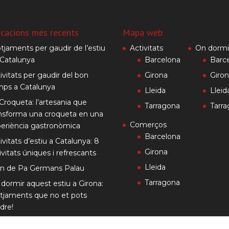
icacions més recents
Mapa web
otjaments per gaudir de l’estiu
Activitats
On dormi
Catalunya
Barcelona
Barc
ivitats per gaudir del bon
Girona
Giro
mps a Catalunya
Lleida
Lleid
Croqueta: l’artesania que
Tarragona
Tarr
nsforma una croqueta en una
Comerços
eriència gastronòmica
Barcelona
ivitats d’estiu a Catalunya: 8
Girona
ivitats úniques i refrescants
Lleida
rn de Pa Germans Palau
Tarragona
dormir aquest estiu a Girona:
otjaments que no et pots
dre!