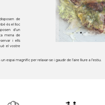
 disposen de
bé és el lloc
sposen d’un
tota mena de
ervar i ells
què el vostre
 un espai magnífic per relaxar-se i gaudir de l’aire lliure a l’estiu.