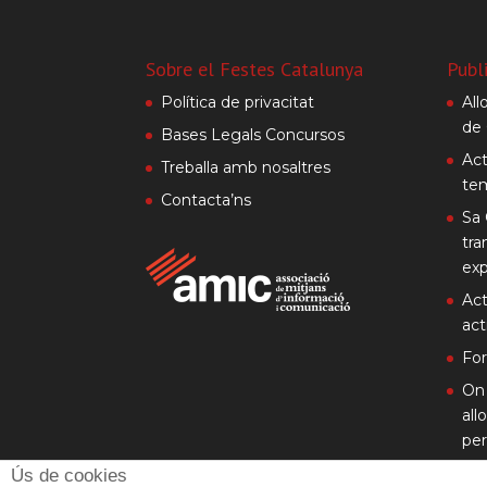
Sobre el Festes Catalunya
Publ
Política de privacitat
All
de 
Bases Legals Concursos
Act
Treballa amb nosaltres
te
Contacta’ns
Sa 
tra
exp
Act
act
Fo
On 
all
per
Ús de cookies