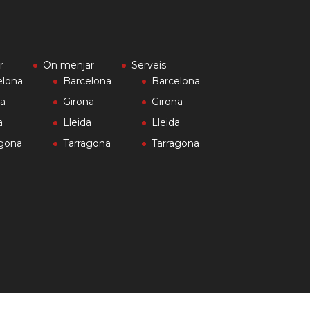
r
On menjar
Serveis
elona
Barcelona
Barcelona
na
Girona
Girona
a
Lleida
Lleida
agona
Tarragona
Tarragona