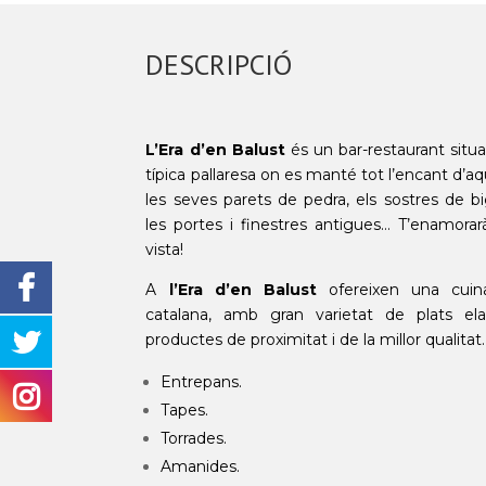
DESCRIPCIÓ
L’Era d’en
Balust
és un bar-restaurant situ
típica pallaresa on es manté tot l’encant d’aq
les seves parets de pedra, els sostres de bi
les portes i finestres antigues… T’enamorar
vista!
A
l’Era d’en
Balust
o
fereixen una cuina
catalana, amb gran varietat de plats el
productes de proximitat i de la millor qualitat.
Entrepans.
Tapes.
Torrades.
Amanides.