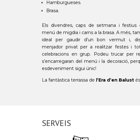
Hamburgueses.
Brasa.
Els divendres, caps de setmana i festius
menú de migdia i carns a la brasa. A més, tam
ideal per gaudir d’un bon vermut i, di
menjador privat per a realitzar festes i 
celebracions en grup. Podeu trucar per res
s’encarregaran del menú i la decoració, per
esdeveniment sigui únic!
La fantàstica terrassa de
l’Era d’en
Balust
és
SERVEIS