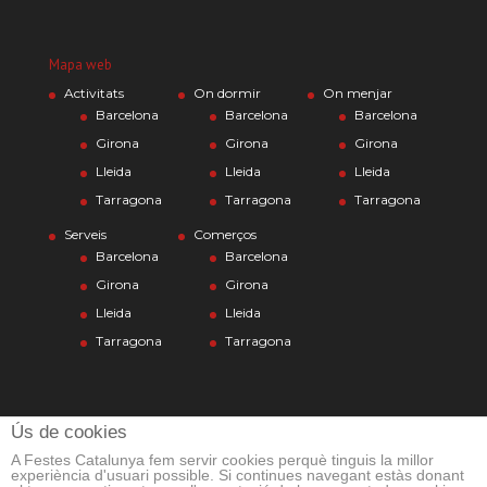
Mapa web
Activitats
On dormir
On menjar
Barcelona
Barcelona
Barcelona
Girona
Girona
Girona
Lleida
Lleida
Lleida
Tarragona
Tarragona
Tarragona
Serveis
Comerços
Barcelona
Barcelona
Girona
Girona
Lleida
Lleida
Tarragona
Tarragona
Ús de cookies
A Festes Catalunya fem servir cookies perquè tinguis la millor
experiència d'usuari possible. Si continues navegant estàs donant