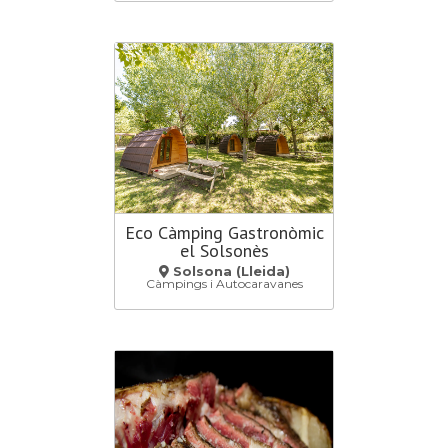
Eco Càmping Gastronòmic
el Solsonès
Solsona (Lleida)
Càmpings i Autocaravanes