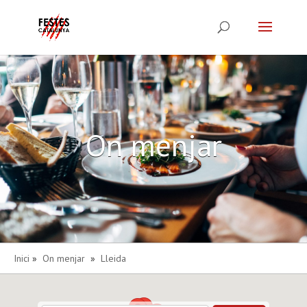
On menjar
Inici
»
On menjar
»
Lleida