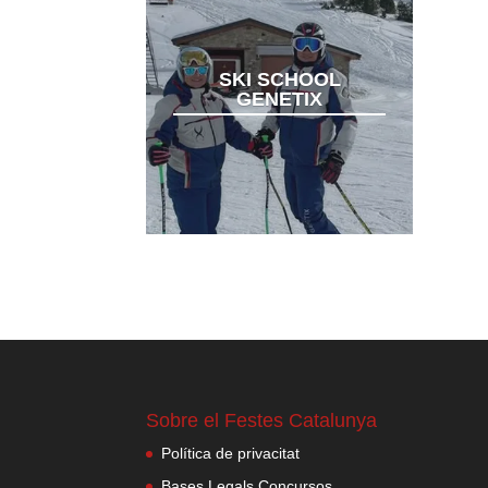
SKI SCHOOL
GENETIX
Sobre el Festes Catalunya
Política de privacitat
Bases Legals Concursos