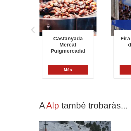
‹
jor de
Castanyada
Fira
a
Mercat
d
Puigmercadal
s
Més
A
Alp
també trobaràs...