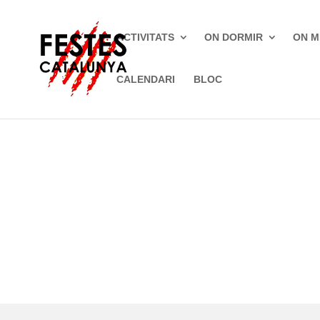
ACTIVITATS
ON DORMIR
ON M
CALENDARI
BLOC
Inici
»
Festes tradicionals
»
Alp