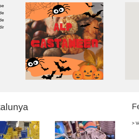
se
de
de
dir
talunya
Fe
> V