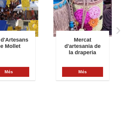
›
 d'Artesans
Mercat
e Mollet
d'artesania de
la draperia
Més
Més