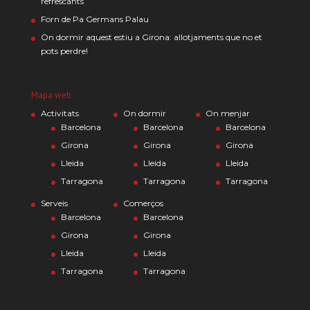
refrescants
Forn de Pa Germans Palau
On dormir aquest estiu a Girona: allotjaments que no et
pots perdre!
Mapa web
Activitats
On dormir
On menjar
Barcelona
Barcelona
Barcelona
Girona
Girona
Girona
Lleida
Lleida
Lleida
Tarragona
Tarragona
Tarragona
Serveis
Comerços
Barcelona
Barcelona
Girona
Girona
Lleida
Lleida
Tarragona
Tarragona