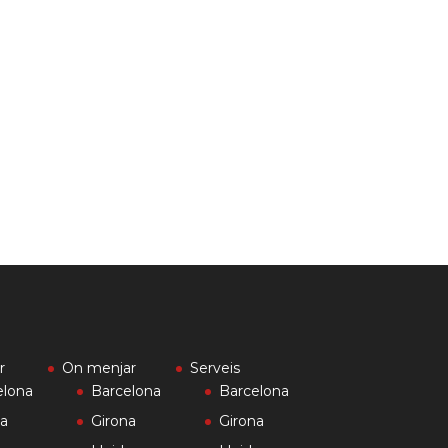
Pool Party
Festa Major de
Nocturna Pont
Can Rossell de la
de Suert
Serra
Més
Més
r
On menjar
Serveis
elona
Barcelona
Barcelona
na
Girona
Girona