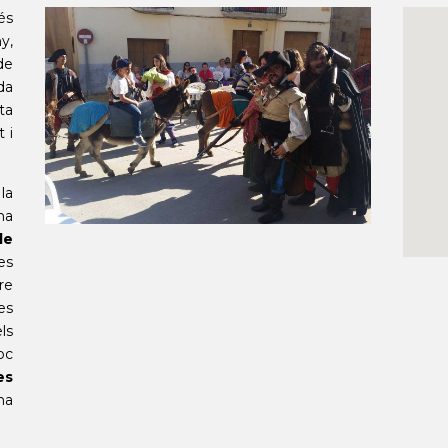
és
y,
de
da
ta
 i
la
na
de
es
re
es
ls
oc
es
na