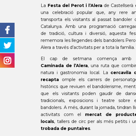
La
Festa del Perot i l’Alera
de Castellserà 
una celebració popular que, any rere an
transporta els visitants al passat bandoler 
Catalunya. Amb una programació carrega
de tradició, cultura i diversió, aquesta fes
rememora les llegendes dels bandolers Perot
Alera a través d’activitats per a tota la família.
El cap de setmana comença amb 
Caminada de l’Alera
, una ruta que combi
natura i gastronomia local. La
cercavila 
recapta
omple els carrers de personatg
històrics que reviuen el bandolerisme, ment
que els visitants poden gaudir de dans
tradicionals, exposicions i teatre sobre e
bandolers. A més, durant la jornada, tindran ll
activitats com el
mercat de product
locals
, tallers de circ per als més petits i u
trobada de puntaires
.