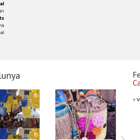
al
an
ts
na
al
lunya
F
Ca
> V
›