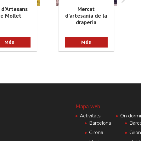
a d'Artesans
Mercat
e Mollet
d'artesania de la
draperia
Més
Més
Mapa web
Activitats
On dormi
Barcelona
Barc
Girona
Giro