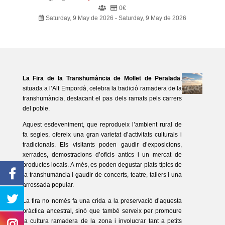
0€
Saturday, 9 May de 2026 - Saturday, 9 May de 2026
La Fira de la Transhumància de Mollet de Peralada
,
situada a l’Alt Empordà, celebra la tradició ramadera de la
transhumància, destacant el pas dels ramats pels carrers
del poble.
Aquest esdeveniment, que reprodueix l’ambient rural de
fa segles, ofereix una gran varietat d’activitats culturals i
tradicionals. Els visitants poden gaudir d’exposicions,
xerrades, demostracions d’oficis antics i un mercat de
productes locals. A més, es poden degustar plats típics de
la transhumància i gaudir de concerts, teatre, tallers i una
arrossada popular.
La fira no només fa una crida a la preservació d’aquesta
pràctica ancestral, sinó que també serveix per promoure
la cultura ramadera de la zona i involucrar tant a petits