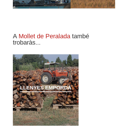
A
Mollet de Peralada
també
trobaràs...
LLENYES EMPORDÀ