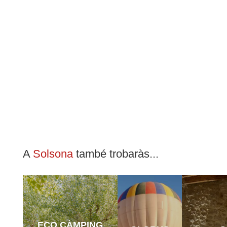
A
Solsona
també trobaràs...
ECO CÀMPING