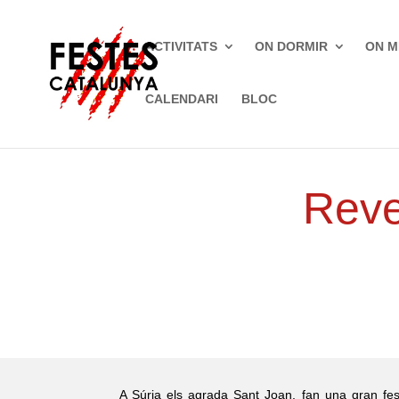
ACTIVITATS
ON DORMIR
ON M
CALENDARI
BLOC
Inici
»
Festes tradicionals
»
Súria
Reve
A Súria els agrada Sant Joan, fan una gran fes