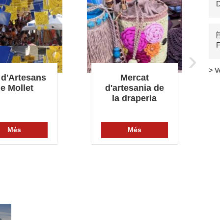
D
F
›
> V
 d'Artesans
Mercat
e Mollet
d'artesania de
la draperia
Més
Més