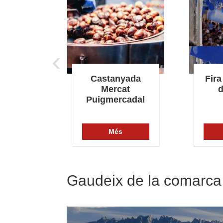
‹
jor de
Castanyada
Fira
a
Mercat
d
Puigmercadal
s
Més
Gaudeix de la comarca