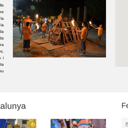
lls
rre
la
la
da
ida
ra
s,
 i
ta
eu
talunya
F