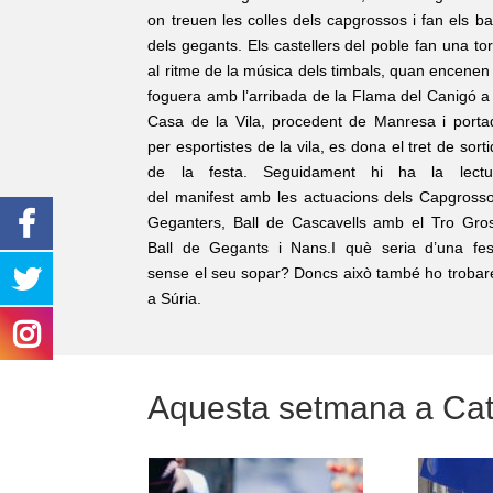
on treuen les colles dels capgrossos i fan els ba
dels gegants. Els castellers del poble fan una to
al ritme de la música dels timbals, quan encenen 
foguera a
mb l’arribada de la Flama del Canigó a 
Casa de la Vila, procedent de Manresa i porta
per esportistes de la vila, es dona el tret de sort
de la festa.
Seguidament hi ha la lectu
del manifest amb les actuacions dels Capgrosso
Geganters, Ball de Cascavells amb el Tro Gros
Ball de Gegants i Nans.
I què seria d’una fes
sense el seu sopar? Doncs això també ho trobar
a Súria.
Aquesta setmana a Ca