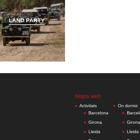
LAND PARTY
Mapa web
Activitats
On dormir
Barcelona
Barce
Girona
Giron
Lleida
Lleida