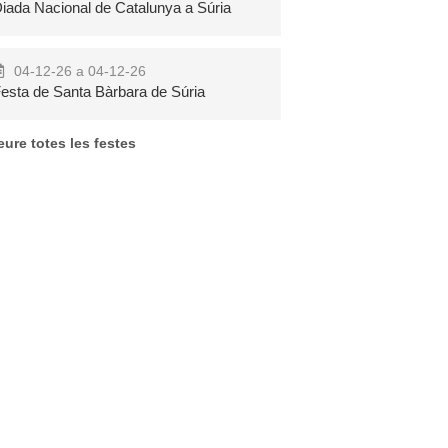
iada Nacional de Catalunya a Súria
04-12-26 a 04-12-26
esta de Santa Bàrbara de Súria
eure totes les festes
Pool Party
Festa Major de
Nocturna Pont
Can Rossell de
de Suert
la Serra
Més
Més