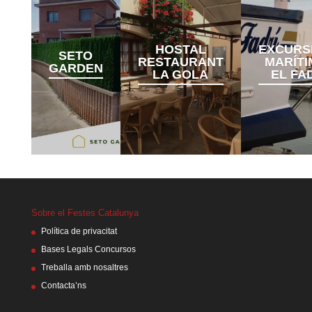
HOSTAL
EXCURS
SETO
RESTAURANT
MARÍTI
GARDEN
LA GOLA
EL FA
Sobre el Festes Catalunya
Política de privacitat
Bases Legals Concursos
Treballa amb nosaltres
Contacta’ns