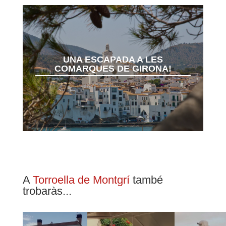
UNA ESCAPADA A LES
COMARQUES DE GIRONA!
A
Torroella de Montgrí
també
trobaràs...