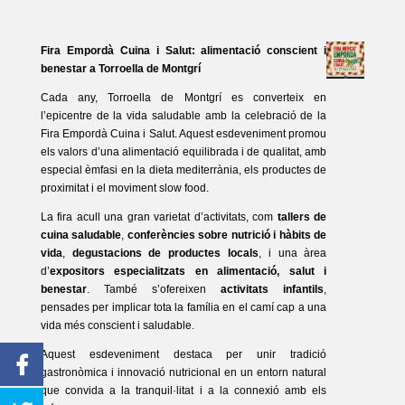
Fira Empordà Cuina i Salut: alimentació conscient i
benestar a Torroella de Montgrí
Cada any, Torroella de Montgrí es converteix en
l’epicentre de la vida saludable amb la celebració de la
Fira Empordà Cuina i Salut. Aquest esdeveniment promou
els valors d’una alimentació equilibrada i de qualitat, amb
especial èmfasi en la dieta mediterrània, els productes de
proximitat i el moviment slow food.
La fira acull una gran varietat d’activitats, com
tallers de
cuina saludable
,
conferències sobre nutrició i hàbits de
vida
,
degustacions de productes locals
, i una àrea
d’
expositors especialitzats en alimentació, salut i
benestar
. També s’ofereixen
activitats infantils
,
pensades per implicar tota la família en el camí cap a una
vida més conscient i saludable.
Aquest esdeveniment destaca per unir tradició
gastronòmica i innovació nutricional en un entorn natural
que convida a la tranquil·litat i a la connexió amb els