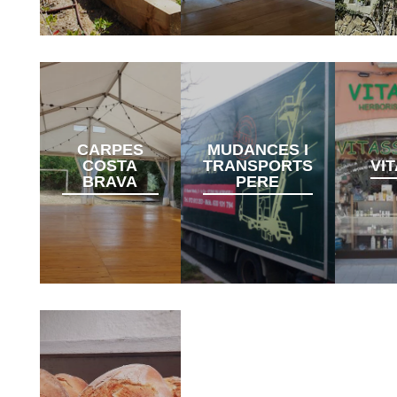
CARPES
MUDANCES I
COSTA
TRANSPORTS
VI
BRAVA
PERE