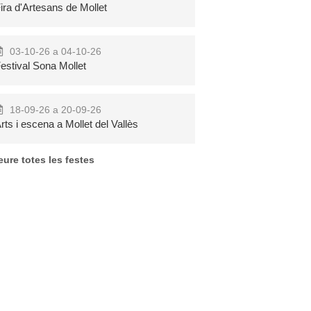
ira d'Artesans de Mollet
03-10-26 a 04-10-26
estival Sona Mollet
Eclipsi solar a
Festa Major de
La Riera de
Solivella
18-09-26 a 20-09-26
Gaià
rts i escena a Mollet del Vallès
eure totes les festes
Més
Més