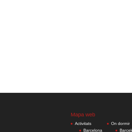
Mapa web
Activitats
On dormir
Barcelona
Barce