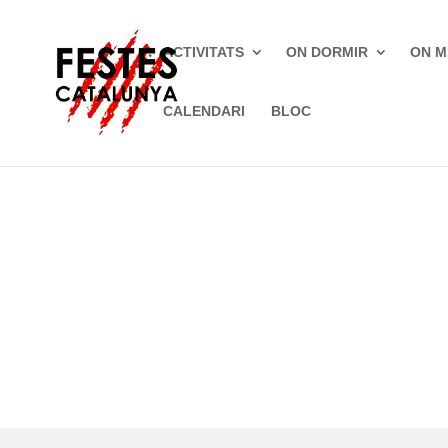
ACTIVITATS
ON DORMIR
ON M
CALENDARI
BLOC
Inici
»
Fires
»
Mollet del Vallès