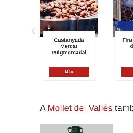
‹
dieval
Castanyada
Fira
poll
Mercat
d
Puigmercadal
s
Més
A
Mollet del Vallès
tamb