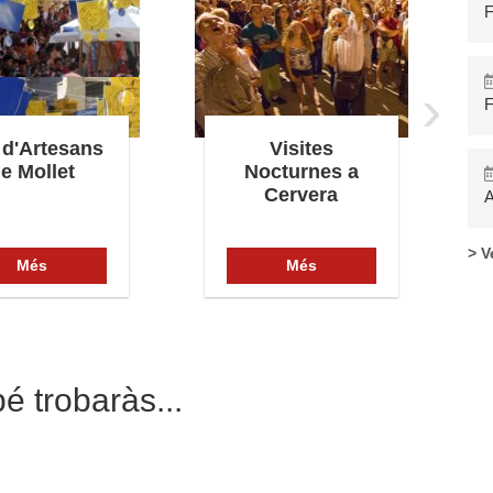
F
›
F
 d'Artesans
Visites
e Mollet
Nocturnes a
Cervera
A
> V
Més
Més
é trobaràs...