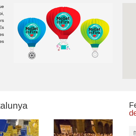
que
i,
ors
Es
es
es
talunya
F
de