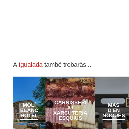
A
Igualada
també trobaràs...
CARNISSERI
MOLÍ
MAS
A I
BLANC
D'EN
XARCUTERIA
HOTEL
NOGUÉS
ESQUIUS