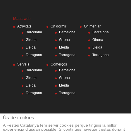
Mapa web
Activitats
On dormir
On menjar
Barcelona
Barcelona
Barcelona
Girona
Girona
Girona
Lleida
Lleida
Lleida
Tarragona
Tarragona
Tarragona
Serveis
Comerços
Barcelona
Barcelona
Girona
Girona
Lleida
Lleida
Tarragona
Tarragona
Ús de cookies
A Festes Catalunya fem servir cookies perquè tinguis la millor
experiència d'usuari possible. Si continues navegant estàs donant